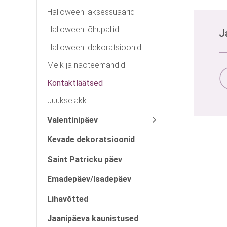
Halloweeni aksessuaarid
Halloweeni õhupallid
J
Halloweeni dekoratsioonid
Meik ja näoteemandid
Kontaktläätsed
Juukselakk
Valentinipäev
Kevade dekoratsioonid
Saint Patricku päev
Emadepäev/Isadepäev
Lihavõtted
Jaanipäeva kaunistused