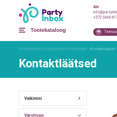
Abi
info@partyinb
+372 5668 81
Tootekataloog
Teenus
Kodulehekülg
Aastapäevad
Halloween
Kontaktläätsed
Kontaktläätsed
Värvitoon