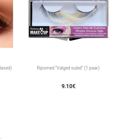
lased)
Ripsmed "Valged suled" (1 paar)
9.10€