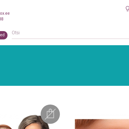
ox.ee
38
ed