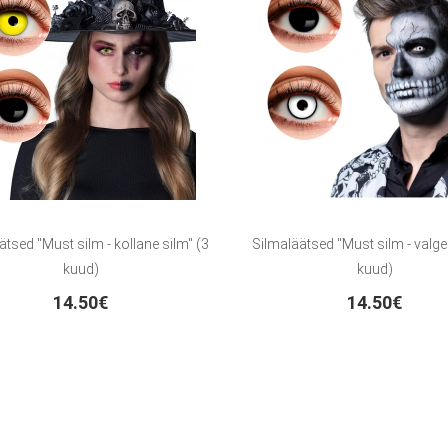
ätsed "Must silm - kollane silm" (3
Silmaläätsed "Must silm - valge
kuud)
kuud)
14.50€
14.50€