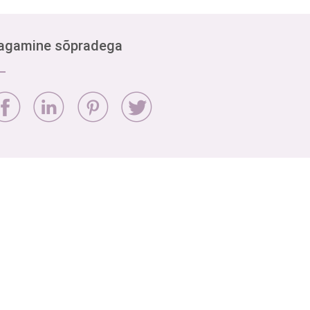
agamine sõpradega