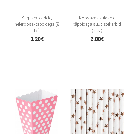
Karp snäkkidele,
Roosakas kuldsete
heleroosa- täppidega (8
täppidega suupistekarbid
tk.)
(6 tk.)
3.20€
2.80€