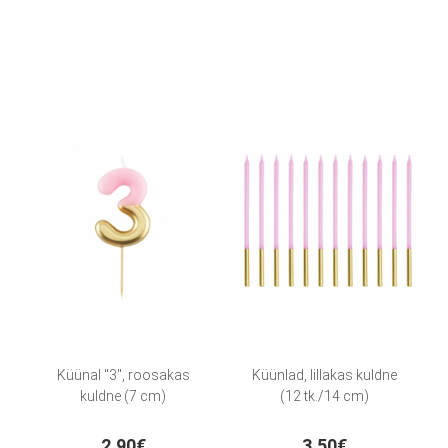
Küünal "3", roosakas
Küünlad, lillakas kuldne
kuldne (7 cm)
(12 tk./14 cm)
2.90€
3.50€