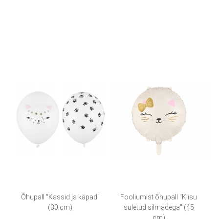
Õhupall "Kassid ja käpad"
Fooliumist õhupall "Kiisu
(30 cm)
suletud silmadega" (45
cm)