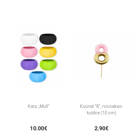
Karp „Mull“
Küünal "8", roosakas-
kuldne (10 cm)
10.00€
2.90€