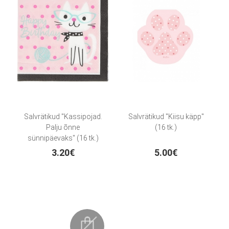
Salvrätikud "Kassipojad.
Salvrätikud "Kiisu käpp"
Palju õnne
(16 tk.)
sünnipäevaks" (16 tk.)
3.20€
5.00€