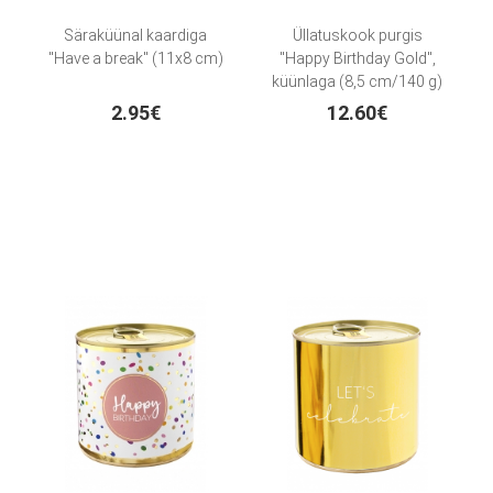
Säraküünal kaardiga
Üllatuskook purgis
"Have a break" (11x8 cm)
"Happy Birthday Gold",
küünlaga (8,5 cm/140 g)
2.95€
12.60€