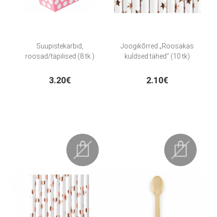
Suupistekarbid,
Joogikõrred „Roosakas
roosad/täpilised (8 tk.)
kuldsed tähed“ (10 tk)
3.20€
2.10€