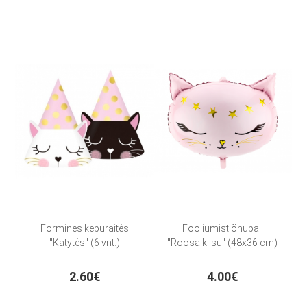
Forminės kepuraitės
Fooliumist õhupall
"Katytės" (6 vnt.)
"Roosa kiisu" (48x36 cm)
2.60€
4.00€