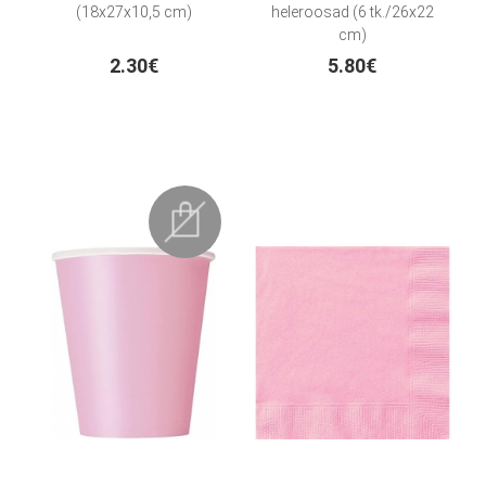
(18x27x10,5 cm)
heleroosad (6 tk./26x22
cm)
2.30€
5.80€