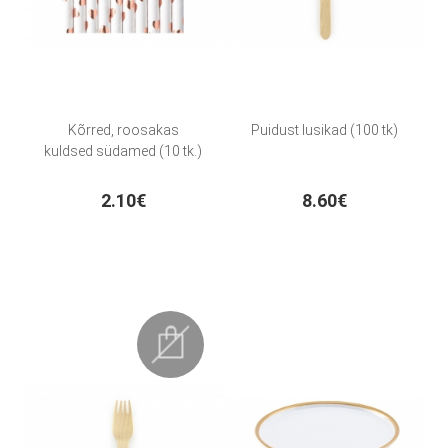
Kõrred, roosakas
Puidust lusikad (100 tk)
kuldsed südamed (10 tk.)
2.10€
8.60€