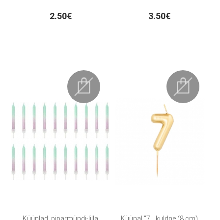
2.50€
3.50€
Küünlad, piparmündi-lilla
Küünal "7", kuldne (8 cm)