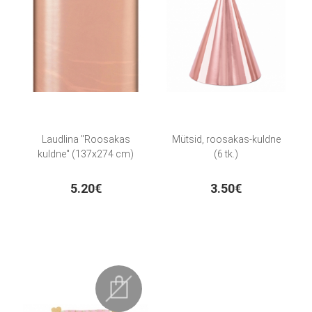
Laudlina "Roosakas
Mütsid, roosakas-kuldne
kuldne" (137x274 cm)
(6 tk.)
5.20€
3.50€