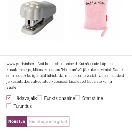
Miniklammerdaja „Kiisu“
Meigieemalduskinnas
www.partyinbox.lt Sait kasutab küpsiseid. Kui nõustute küpsiste
"Kiisu"
kasutamisega, klõpsake nuppu "Nõustun" või jätkake sirvimist. Saate
oma nõusoleku igal ajal tühistada, muutes oma veebibrauseri seadeid
5.60€
9.10€
ja kustutades salvestatud küpsised. Lisateavet küpsiste kohta
saate
Hädavajalik
Funktsionaalne
Statistiline
Turundus
Nõustun
Kinnitage märgitud