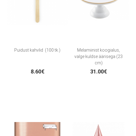
Puidust kahvlid (100 tk.)
Melamiinist koogialus,
valge kuldse äärisega (23
cm)
8.60€
31.00€