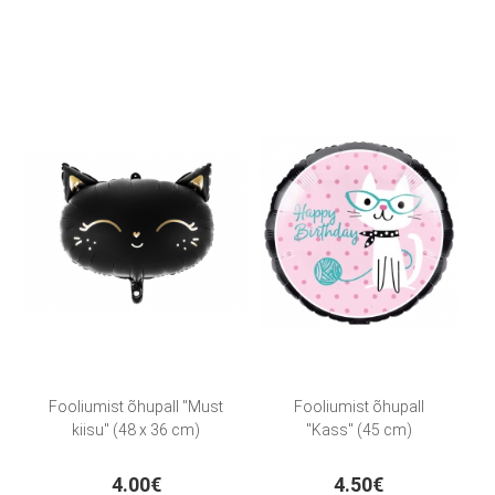
Fooliumist õhupall "Must
Fooliumist õhupall
kiisu" (48 x 36 cm)
"Kass" (45 cm)
4.00€
4.50€