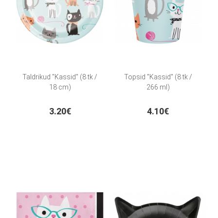
Taldrikud "Kassid" (8 tk /
Topsid "Kassid" (8 tk /
18 cm)
266 ml)
3.20€
4.10€