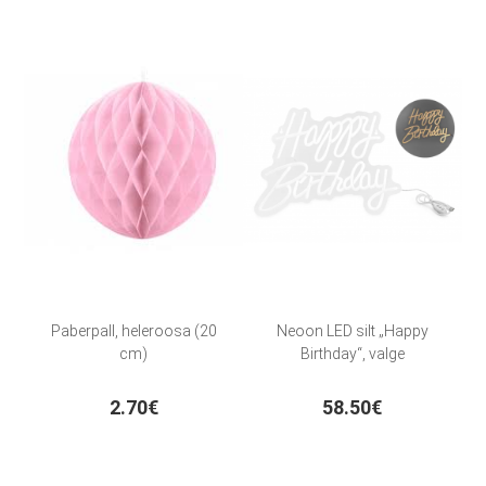
Paberpall, heleroosa (20
Neoon LED silt „Happy
cm)
Birthday“, valge
2.70€
58.50€