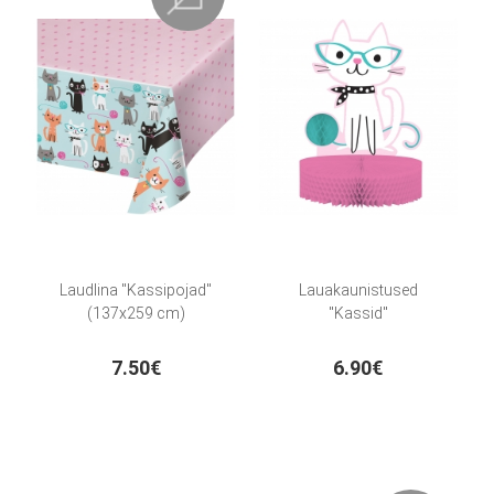
Laudlina "Kassipojad"
Lauakaunistused
(137x259 cm)
"Kassid"
7.50€
6.90€