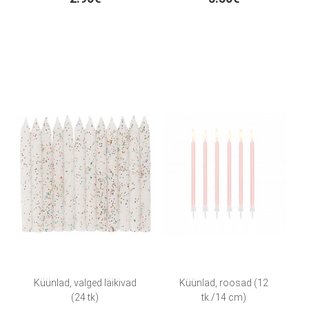
Küünlad, valged läikivad
Küünlad, roosad (12
(24 tk)
tk./14 cm)