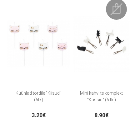
Küünlad tordile "Kiisud"
Mini kahvlite komplekt
(6tk)
"Kassid" (6 tk.)
3.20€
8.90€