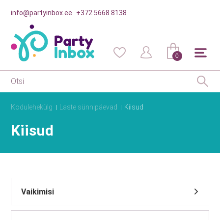
info@partyinbox.ee
+372 5668 8138
0
Kodulehekülg
Laste sünnipäevad
Kiisud
Kiisud