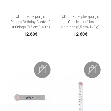
Üllatuskook purgis
Üllatuskook plekkpurgis
"Happy Birthday Confetti",
„Let's celebrate“, koos
küünlaga (8,5 cm/140 g)
küünlaga (8,5 cm/140 g).
12.60€
12.60€