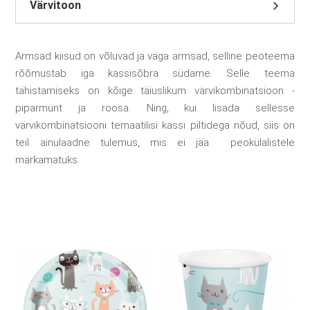
Värvitoon
Armsad kiisud on võluvad ja väga armsad, selline peoteema
rõõmustab iga kassisõbra südame. Selle teema
tähistamiseks on kõige täiuslikum värvikombinatsioon -
piparmünt ja roosa. Ning, kui lisada sellesse
värvikombinatsiooni temaatilisi kassi piltidega nõud, siis on
teil ainulaadne tulemus, mis ei jää peokülalistele
märkamatuks.