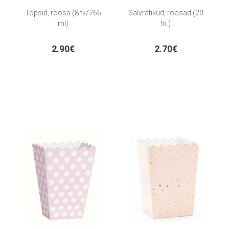
Topsid, roosa (8 tk/266
Salvrätikud, roosad (20
ml)
tk.)
2.90€
2.70€