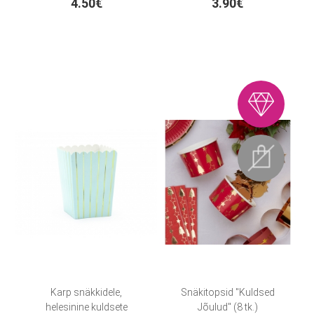
4.50€
3.90€
Karp snäkkidele,
Snäkitopsid "Kuldsed
helesinine kuldsete
Jõulud" (8 tk.)