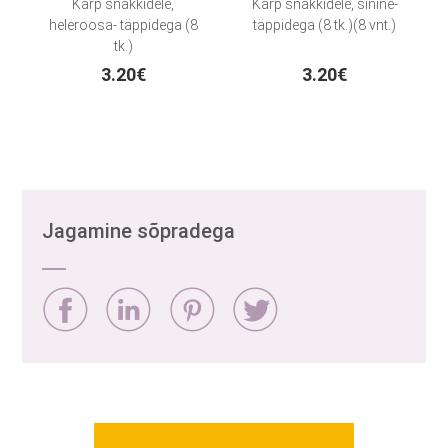
Karp snäkkidele,
Karp snäkkidele, sinine-
heleroosa- täppidega (8
täppidega (8 tk.)(8 vnt.)
tk.)
3.20€
3.20€
Jagamine sõpradega