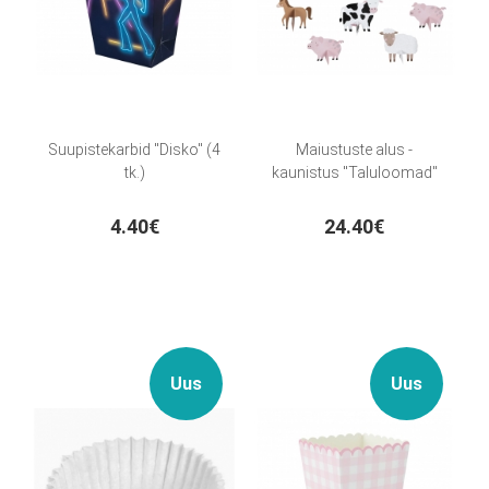
Suupistekarbid "Disko" (4
Maiustuste alus -
tk.)
kaunistus "Taluloomad"
4.40€
24.40€
Uus
Uus