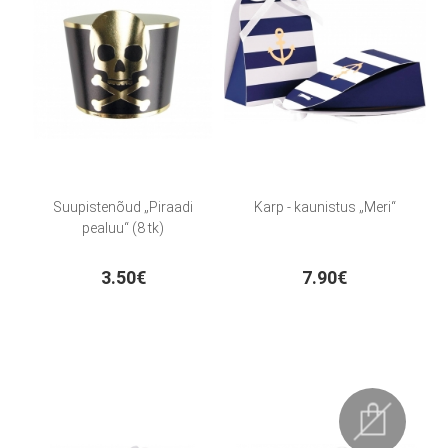
Suupistenõud „Piraadi
Karp - kaunistus „Meri“
pealuu“ (8 tk)
3.50€
7.90€