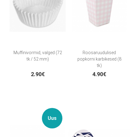
Muffinivormid, valged (72
Roosaruudulised
tk / 52 mm)
popkorni karbikesed (8
tk)
2.90€
4.90€
Uus