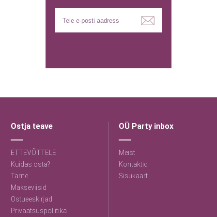
Ostja teave
OÜ Party inbox
ETTEVÕTTELE
Meist
Kuidas osta?
Kontaktid
Tarne
Sisukaart
Makseviisid
Ostueeskirjad
Privaatsuspoliitika