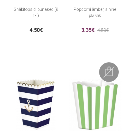
Snäkitopsid, punased (8
Popcorni ämber, sinine
tk.)
plastik
4.50€
3.35€
4.50€