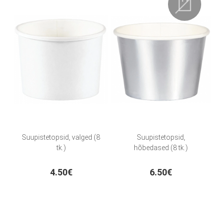
Suupistetopsid, valged (8
Suupistetopsid,
tk.)
hõbedased (8 tk.)
4.50€
6.50€