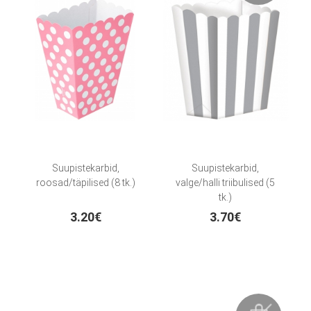
Suupistekarbid,
Suupistekarbid,
roosad/täpilised (8 tk.)
valge/halli triibulised (5
tk.)
3.20€
3.70€