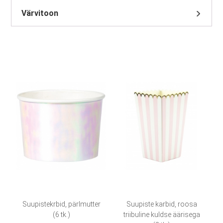
Värvitoon
Suupistekrbid, pärlmutter
Suupiste karbid, roosa
(6 tk.)
triibuline kuldse äärisega