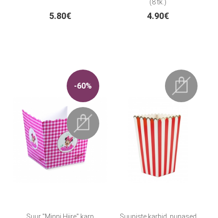
(8 tk.)
5.80€
4.90€
-60%
Suur "Minni Hiire" karp
Suupiste karbid, punased