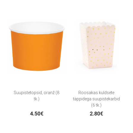
Suupistetopsid, oranž (8
Roosakas kuldsete
tk.)
täppidega suupistekarbid
(6 tk.)
4.50€
2.80€