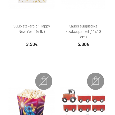
Suupistekarbid "Happy
Kauss suupisteks,
New Year" (6 tk.)
kookospähkel (11x10
cm)
3.50€
5.30€