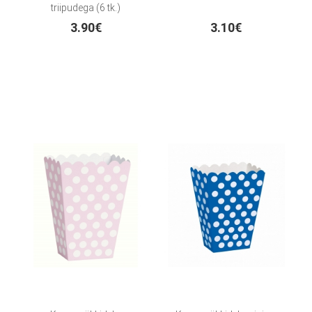
triipudega (6 tk.)
3.90€
3.10€