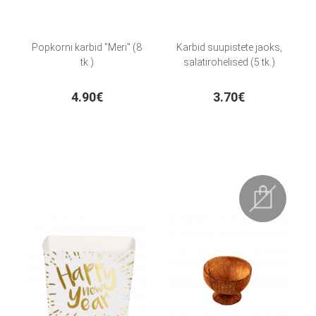
Popkorni karbid "Meri" (8
Karbid suupistete jaoks,
tk.)
salatirohelised (5 tk.)
4.90€
3.70€