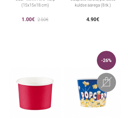
(15x15x18 cm)
kuldse äärega (8 tk.)
1.00€
4.90€
2.50€
-26%