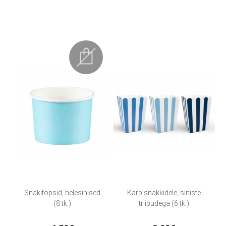
Snäkitopsid, helesinised
Karp snäkkidele, siniste
(8 tk.)
triipudega (6 tk.)