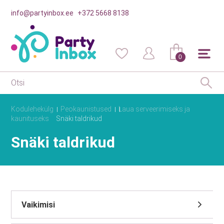
info@partyinbox.ee
+372 5668 8138
0
Kodulehekülg
Peokaunistused
Laua serveerimiseks ja
kaunituseks
Snäki taldrikud
Snäki taldrikud