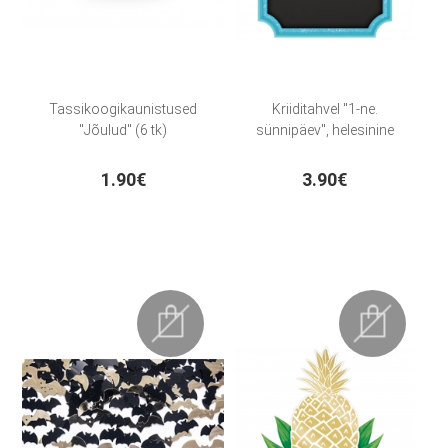
Tassikoogikaunistused
Kriiditahvel "1-ne.
"Jõulud" (6 tk)
sünnipäev", helesinine
1.90€
3.90€