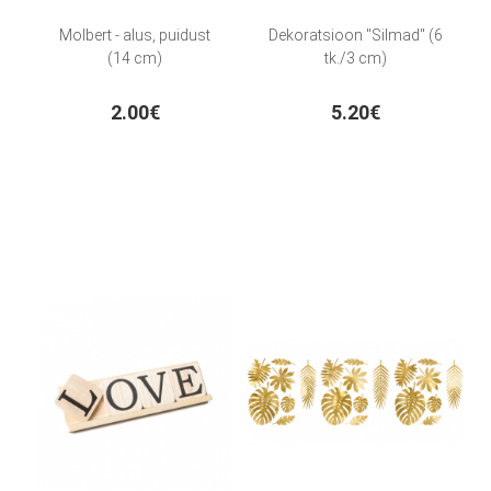
Molbert - alus, puidust
Dekoratsioon "Silmad" (6
(14 cm)
tk./3 cm)
2.00€
5.20€