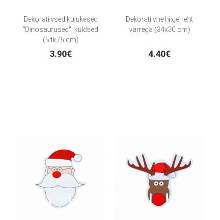
Dekoratiivsed kujukesed
Dekoratiivne hiigel leht
"Dinosaurused", kuldsed
varrega (34x30 cm)
(5 tk./6 cm)
3.90€
4.40€