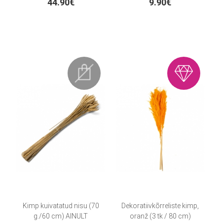
44.90€
9.90€
Kimp kuivatatud nisu (70
Dekoratiivkõrreliste kimp,
g./60 cm) AINULT
oranž (3 tk / 80 cm)