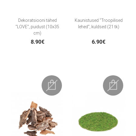
Dekoratsiooni tähed
Kaunistused "Troopilised
"LOVE", puidust (10x35
lehed", kuldsed (21 tk)
cm)
8.90€
6.90€