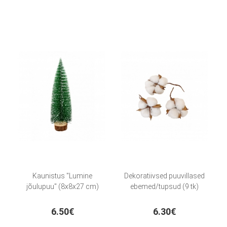
Kaunistus "Lumine
Dekoratiivsed puuvillased
jõulupuu" (8x8x27 cm)
ebemed/tupsud (9 tk)
6.50€
6.30€