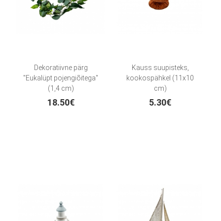
Dekoratiivne pärg
Kauss suupisteks,
"Eukalüpt pojengiõitega"
kookospähkel (11x10
(1,4 cm)
cm)
18.50€
5.30€