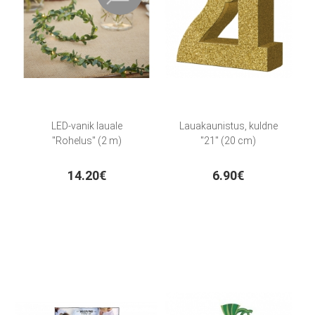
LED-vanik lauale
Lauakaunistus, kuldne
"Rohelus" (2 m)
"21" (20 cm)
14.20€
6.90€