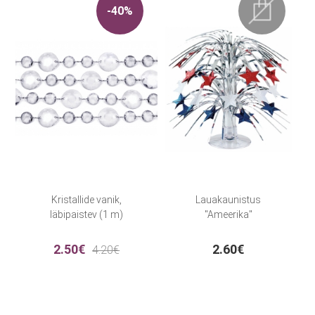
-40%
Kristallide vanik,
Lauakaunistus
läbipaistev (1 m)
"Ameerika"
2.50€
2.60€
4.20€