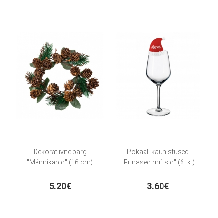
Dekoratiivne pärg
Pokaali kaunistused
"Männikäbid" (16 cm)
"Punased mütsid" (6 tk.)
5.20€
3.60€