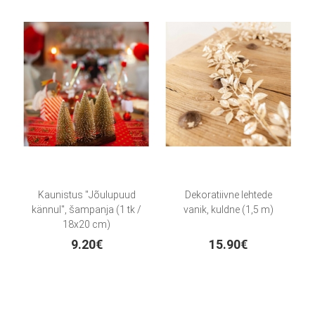
Kaunistus "Jõulupuud
Dekoratiivne lehtede
kännul", šampanja (1 tk /
vanik, kuldne (1,5 m)
18x20 cm)
9.20€
15.90€