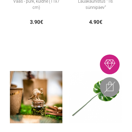
Vaas - purk, kuldne (11x7
Lauakaunistus "18.
cm)
sünnipäev"
3.90€
4.90€