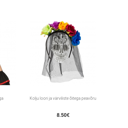
ga
Kolju loori ja värviliste õitega peavõru
8.50€