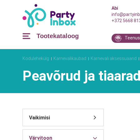
Abi
info@partyinb
+372 5668 81
Tootekataloog
Teenus
Kodulehekülg
Karnevalikaubad
Karnevali aksessuaarid
Peavõrud ja tiaara
Värvitoon