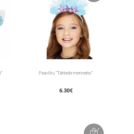
i"
Peavõru "Tähtede merineitsi"
6.30€