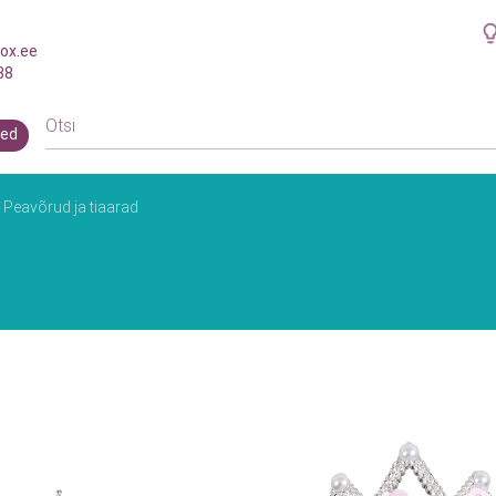
ox.ee
38
ed
Peavõrud ja tiaarad
d