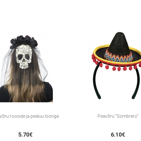
võru rooside ja pealuu looriga
Peavõru "Sombrero"
5.70€
6.10€