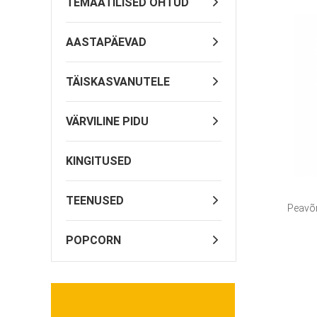
TEMAATILISED ÕHTUD
AASTAPÄEVAD
TÄISKASVANUTELE
VÄRVILINE PIDU
KINGITUSED
TEENUSED
Peavõr
POPCORN