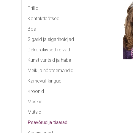
Prillid
Kontaktläätsed
Boa
Sigarid ja sigarihoidjad
Dekoratiivsed relvad
Kunst vuntsid ja habe
Meik ja näoteemandid
Karnevali kingad
Kroonid
Maskid
Mütsid
Peavõrud ja tiaarad
Kaunistused