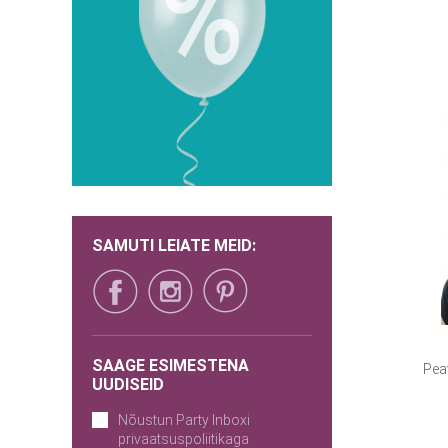
SAMUTI LEIATE MEID:
SAAGE ESIMESTENA
Pea
UUDISEID
Nõustun Party Inboxi
privaatsuspoliitikaga