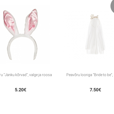
u "Jänku kõrvad", valge ja roosa
Peavõru looriga "Bride to be",
5.20€
7.50€