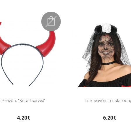
Peavõru "Kuradisarved"
Lille peavõru musta loori
4.20€
6.20€