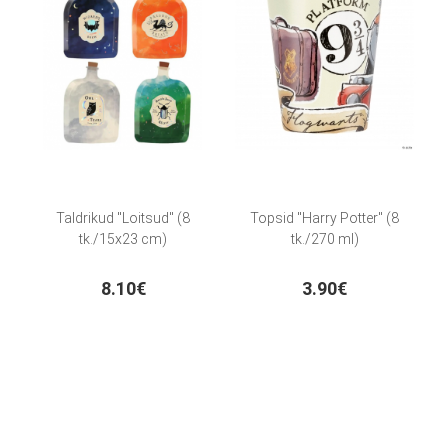
Taldrikud "Loitsud" (8
Topsid "Harry Potter" (8
tk./15x23 cm)
tk./270 ml)
8.10€
3.90€