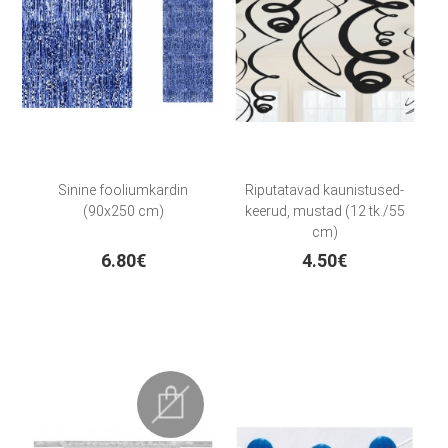
Sinine fooliumkardin
Riputatavad kaunistused-
(90x250 cm)
keerud, mustad (12 tk./55
cm)
6.80€
4.50€