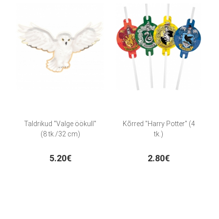
Taldrikud "Valge öökull"
Kõrred "Harry Potter" (4
(8 tk./32 cm)
tk.)
5.20€
2.80€