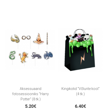
Aksessuaarid
Kingikotid "Võlurite kool"
fotosessiooniks "Harry
(4 tk.)
Potter" (8 tk.)
5.20€
6.40€