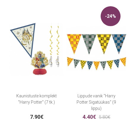
-24%
Kaunistuste komplekt
Lippude vanik "Harry
"Harry Potter" (7 tk.)
Potter Sigatüükas" (9
lippu)
7.90€
4.40€
5.80€