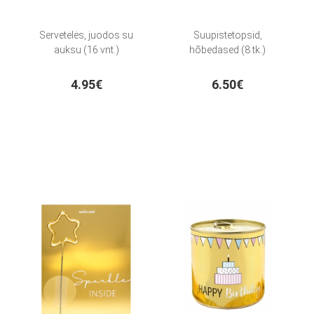
Servetėlės, juodos su
Suupistetopsid,
auksu (16 vnt.)
hõbedased (8 tk.)
4.95€
6.50€