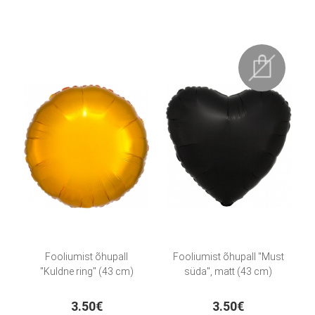
Fooliumist õhupall
Fooliumist õhupall "Must
"Kuldne ring" (43 cm)
süda", matt (43 cm)
3.50€
3.50€