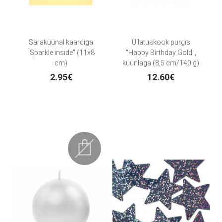
Säraküünal kaardiga
Üllatuskook purgis
"Sparkle inside" (11x8
"Happy Birthday Gold",
cm)
küünlaga (8,5 cm/140 g)
2.95€
12.60€