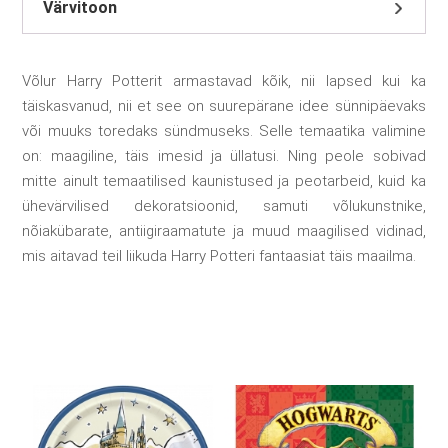
Värvitoon
Võlur Harry Potterit armastavad kõik, nii lapsed kui ka
täiskasvanud, nii et see on suurepärane idee sünnipäevaks
või muuks toredaks sündmuseks. Selle temaatika valimine
on: maagiline, täis imesid ja üllatusi. Ning peole sobivad
mitte ainult temaatilised kaunistused ja peotarbeid, kuid ka
ühevärvilised dekoratsioonid, samuti võlukunstnike,
nõiakübarate, antiigiraamatute ja muud maagilised vidinad,
mis aitavad teil liikuda Harry Potteri fantaasiat täis maailma.