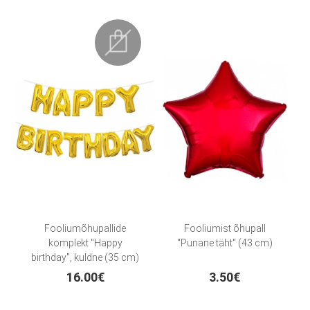
Fooliumõhupallide
Fooliumist õhupall
komplekt "Happy
"Punane täht" (43 cm)
birthday", kuldne (35 cm)
16.00€
3.50€