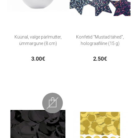
Küünal, valge pärlmutter,
Konfetid "Mustad tähed",
ümmargune (8 cm)
holograafiline (15 g)
3.00€
2.50€