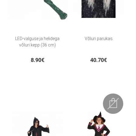
LED-valguse ja helidega
Võluri parukas
võluri kepp (36 cm)
8.90€
40.70€