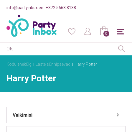
info@partyinbox.ee
+372 5668 8138
0
Kodulehekülg
Laste sünnipäevad
Harry Potter
Harry Potter