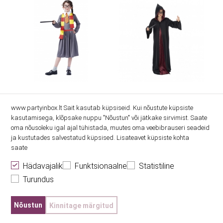
www.partyinbox.lt Sait kasutab küpsiseid. Kui nõustute küpsiste
Kostüüm "Sigatüüka
Võluri keep, kapuutsiga
kasutamisega, klõpsake nuppu "Nõustun" või jätkake sirvimist. Saate
nõid" (7-9 a)
(140 cm)
oma nõusoleku igal ajal tühistada, muutes oma veebibrauseri seadeid
ja kustutades salvestatud küpsised. Lisateavet küpsiste kohta
saate
27.90€
27.20€
Hädavajalik
Funktsionaalne
Statistiline
Turundus
Nõustun
Kinnitage märgitud