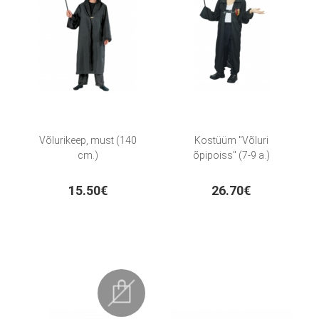
Võlurikeep, must (140
Kostüüm "Võluri
cm.)
õpipoiss" (7-9 a.)
15.50€
26.70€