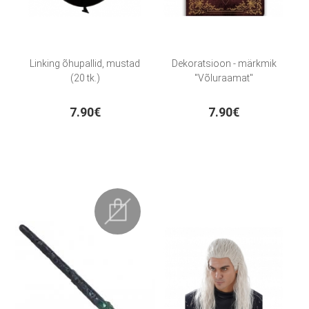
Linking õhupallid, mustad
Dekoratsioon - märkmik
(20 tk.)
"Võluraamat"
7.90€
7.90€