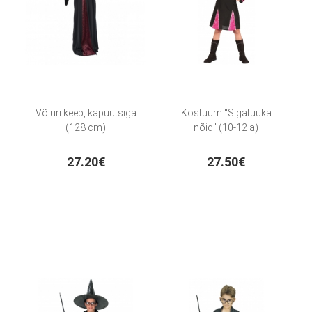
Võluri keep, kapuutsiga
Kostüüm "Sigatüüka
(128 cm)
nõid" (10-12 a)
27.20€
27.50€