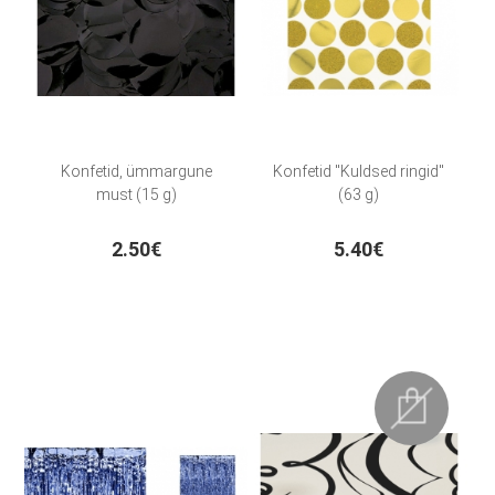
Konfetid, ümmargune
Konfetid "Kuldsed ringid"
must (15 g)
(63 g)
2.50€
5.40€