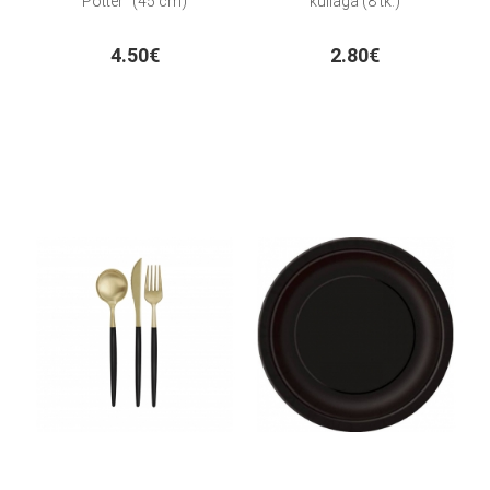
Potter" (45 cm)
kullaga (8 tk.)
4.50€
2.80€