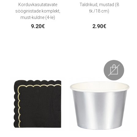
Korduvkasutatavate
Taldrikud, mustad (8
söögiriistade komplekt,
tk./18 cm)
must-kuldne (4-le)
9.20€
2.90€