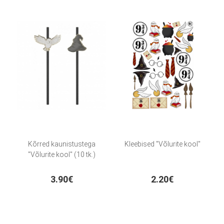
Kõrred kaunistustega
Kleebised "Võlurite kool"
"Võlurite kool" (10 tk.)
3.90€
2.20€