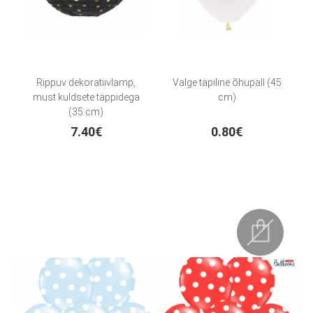
Rippuv dekoratiivlamp,
Valge täpiline õhupall (45
must kuldsete täppidega
cm)
(35 cm)
7.40€
0.80€