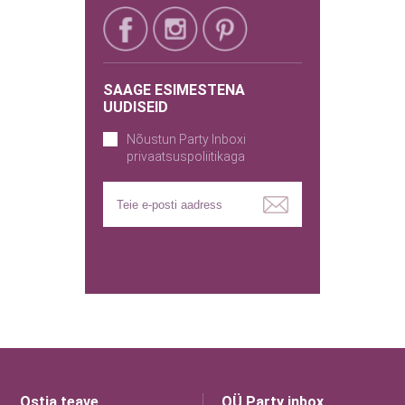
SAAGE ESIMESTENA
UUDISEID
Nõustun Party Inboxi
privaatsuspoliitikaga
Ostja teave
OÜ Party inbox