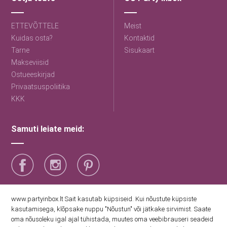
ETTEVÕTTELE
Meist
Kuidas osta?
Kontaktid
Tarne
Sisukaart
Makseviisid
Ostueeskirjad
Privaatsuspoliitika
KKK
Samuti leiate meid:
Saage esimestena uudiseid
www.partyinbox.lt Sait kasutab küpsiseid. Kui nõustute küpsiste
kasutamisega, klõpsake nuppu "Nõustun" või jätkake sirvimist. Saate
oma nõusoleku igal ajal tühistada, muutes oma veebibrauseri seadeid