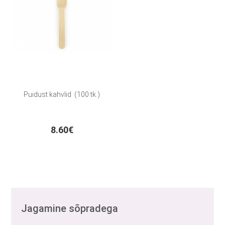
Puidust kahvlid (100 tk.)
8.60€
Jagamine sõpradega