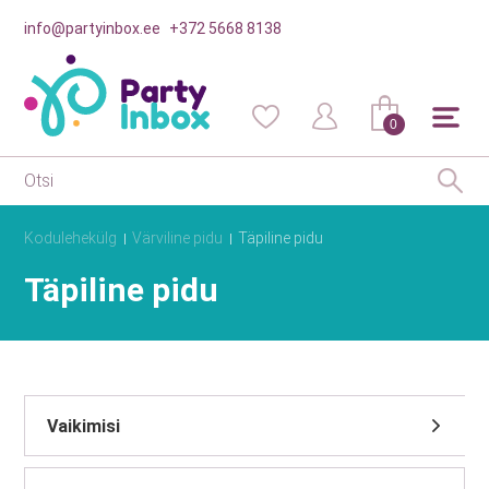
info@partyinbox.ee
+372 5668 8138
0
Kodulehekülg
Värviline pidu
Täpiline pidu
Täpiline pidu