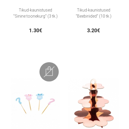
Tikud-kaunistused
Tikud-kaunistused
"Sinine toonekurg" (3 tk.)
"Beebiriided" (10 tk.)
1.30€
3.20€