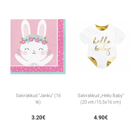
Salvrätikud "Jänku" (16
Salvrätikud „Hello Baby“
tk)
(20 vnt./15,5x16 cm)
3.20€
4.90€