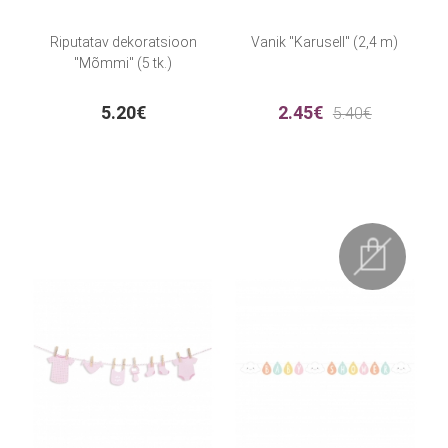
Riputatav dekoratsioon
Vanik "Karusell" (2,4 m)
"Mõmmi" (5 tk.)
5.20€
2.45€
5.40€