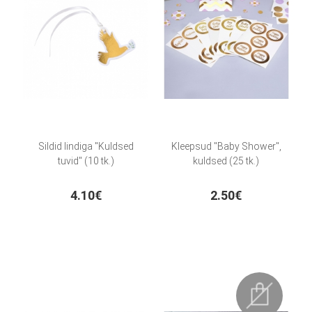
Sildid lindiga "Kuldsed
Kleepsud "Baby Shower",
tuvid" (10 tk.)
kuldsed (25 tk.)
4.10€
2.50€