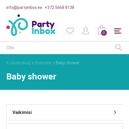
info@partyinbox.ee
+372 5668 8138
0
Kodulehekülg
Beebidele
Baby shower
Baby shower