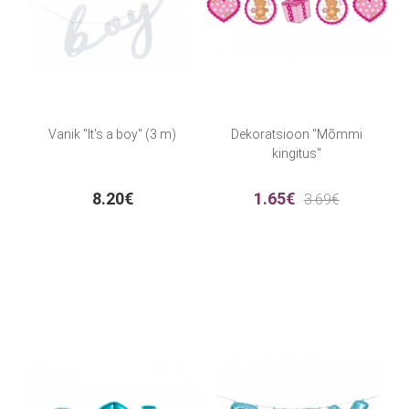
Vanik "It's a boy" (3 m)
Dekoratsioon "Mõmmi
kingitus"
8.20€
1.65€
3.69€