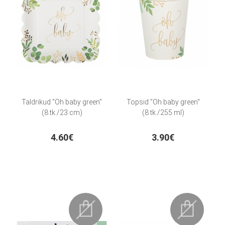
Taldrikud "Oh baby green"
Topsid "Oh baby green"
(8 tk./23 cm)
(8 tk./255 ml)
4.60€
3.90€