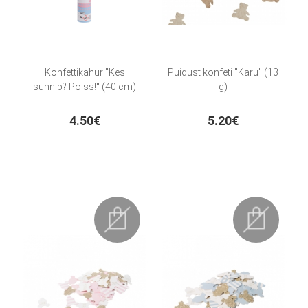
Konfettikahur "Kes
Puidust konfeti "Karu" (13
sünnib? Poiss!" (40 cm)
g)
4.50€
5.20€