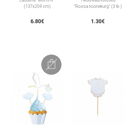
Laudlina "Mõmmi"
Tikud-kaunistused
(137x259 cm)
"Roosa toonekurg" (3 tk.)
6.80€
1.30€