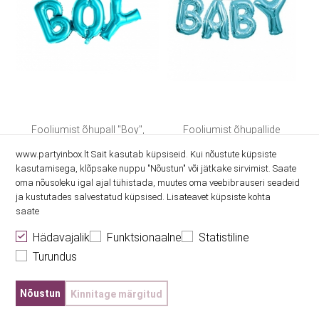
Fooliumist õhupall "Boy",
Fooliumist õhupallide
helesinine (67x29 cm)
komplekt "Baby",
www.partyinbox.lt Sait kasutab küpsiseid. Kui nõustute küpsiste
helesinine (35 cm)
kasutamisega, klõpsake nuppu "Nõustun" või jätkake sirvimist. Saate
4.60€
8.00€
oma nõusoleku igal ajal tühistada, muutes oma veebibrauseri seadeid
ja kustutades salvestatud küpsised. Lisateavet küpsiste kohta
saate
Hädavajalik
Funktsionaalne
Statistiline
Turundus
Nõustun
Kinnitage märgitud