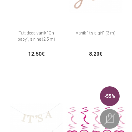
Tuttidega vanik "Oh
Vanik "It's a girl" (3 m)
baby", sinine (2,5 m)
12.50€
8.20€
-55%