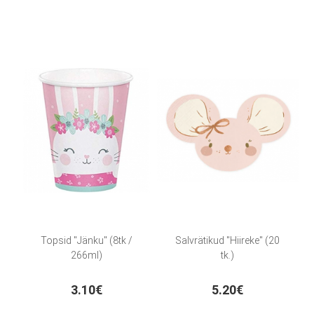
Topsid "Jänku" (8tk /
Salvrätikud "Hiireke" (20
266ml)
tk.)
3.10€
5.20€