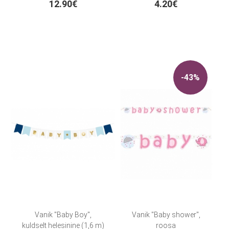
12.90€
4.20€
-43%
Vanik "Baby Boy",
Vanik "Baby shower",
kuldselt helesinine (1,6 m)
roosa