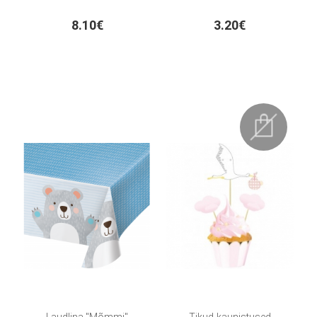
8.10€
3.20€