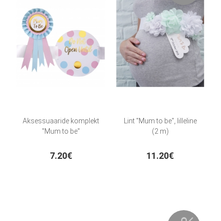
Aksessuaaride komplekt
Lint "Mum to be", lilleline
"Mum to be"
(2 m)
7.20€
11.20€