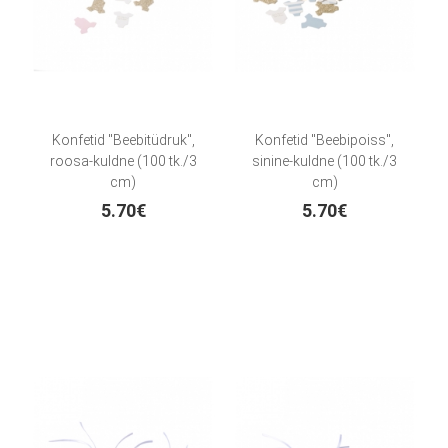
Konfetid "Beebitüdruk",
Konfetid "Beebipoiss",
roosa-kuldne (100 tk./3
sinine-kuldne (100 tk./3
cm)
cm)
5.70€
5.70€