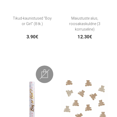
Tikud-kaunistused "Boy
Maiustuste alus,
or Girl" (8 tk.)
roosakaskuldne (3
korruseline)
3.90€
12.30€