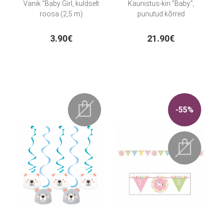
Vanik "Baby Girl, kuldselt
Kaunistus-kiri "Baby",
roosa (2,5 m)
punutud kõrred
3.90€
21.90€
-55%