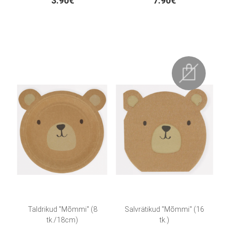
3.90€
7.90€
Taldrikud "Mõmmi" (8
Salvrätikud "Mõmmi" (16
tk./18cm)
tk.)