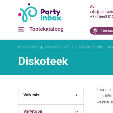
Abi
info@partyinb
+372 5668 81
Tootekataloog
Teenus
Kodulehekülg
Temaatilised õhtud
Temaatiline õhtu
Dis
Diskoteek
Pöörane, 
sest kõik
kaunistus
Värvitoon