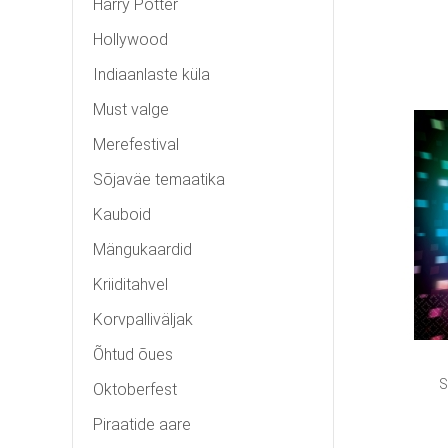
Harry Potter
Hollywood
Indiaanlaste küla
Must valge
Merefestival
Sõjaväe temaatika
Kauboid
Mängukaardid
Kriiditahvel
Korvpalliväljak
Õhtud õues
S
Oktoberfest
Piraatide aare