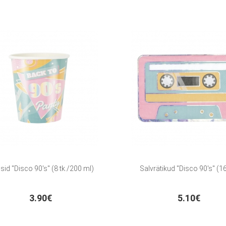
sid "Disco 90's" (8 tk./200 ml)
Salvrätikud "Disco 90's" (16
3.90€
5.10€