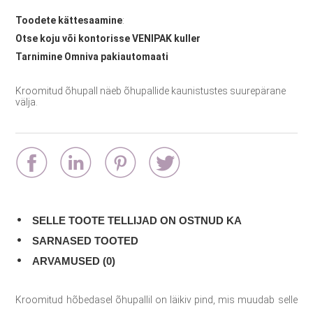
Toodete kättesaamine
:
Otse koju või kontorisse VENIPAK kuller
Tarnimine Omniva pakiautomaati
Kroomitud õhupall näeb õhupallide kaunistustes suurepärane
välja.
SELLE TOOTE TELLIJAD ON OSTNUD KA
SARNASED TOOTED
ARVAMUSED (0)
Kroomitud hõbedasel õhupallil on läikiv pind, mis muudab selle