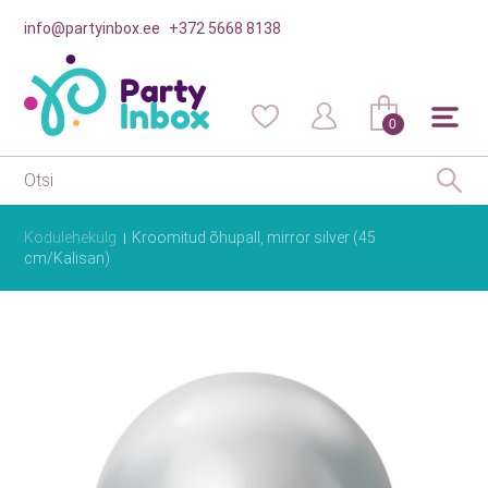
info@partyinbox.ee
+372 5668 8138
0
Kodulehekülg
Kroomitud õhupall, mirror silver (45
cm/Kalisan)