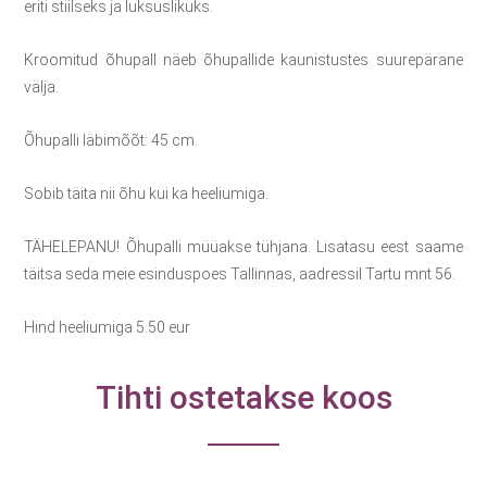
eriti stiilseks ja luksuslikuks.
Kroomitud õhupall näeb õhupallide kaunistustes suurepärane
välja.
Õhupalli läbimõõt: 45 cm.
Sobib täita nii õhu kui ka heeliumiga.
TÄHELEPANU! Õhupalli müüakse tühjana. Lisatasu eest saame
täitsa seda meie esinduspoes Tallinnas, aadressil Tartu mnt 56.
Hind heeliumiga 5.50 eur
Tihti ostetakse koos