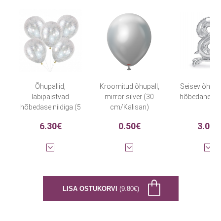
Õhupallid,
Kroomitud õhupall,
Seisev õhupal
läbipaistvad
mirror silver (30
hõbedane (7
hõbedase niidiga (5
cm/Kalisan)
tk.)
6.30€
0.50€
3.00€
LISA OSTUKORVI
(9.80€)