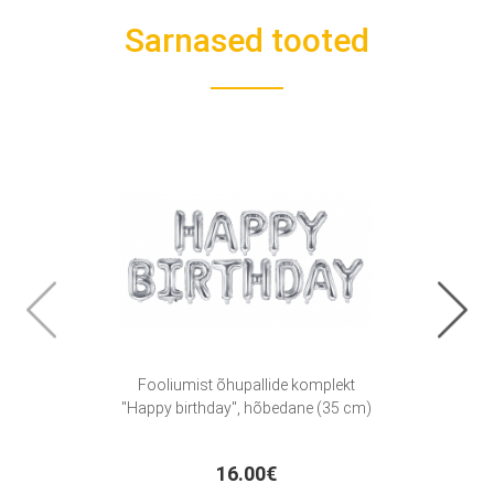
Sarnased tooted
Fooliumist õhupallide komplekt
Fool
"Happy birthday", hõbedane (35 cm)
16.00€