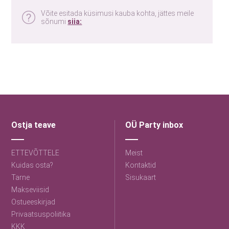
Võite esitada küsimusi kauba kohta, jättes meile
sõnumi
siia:
Ostja teave
OÜ Party inbox
ETTEVÕTTELE
Meist
Kuidas osta?
Kontaktid
Tarne
Sisukaart
Makseviisid
Ostueeskirjad
Privaatsuspoliitika
KKK