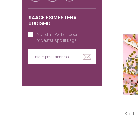
SAAGE ESIMESTENA
UUDISEID
Nõustun Party Inboxi
privaatsuspoliitikaga
Konfet