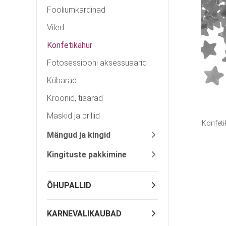
Fooliumkardinad
Viled
Konfetikahur
Fotosessiooni aksessuaarid
Kübarad
Kroonid, tiaarad
Maskid ja prillid
Konfeti
Mängud ja kingid
Kingituste pakkimine
ÕHUPALLID
KARNEVALIKAUBAD