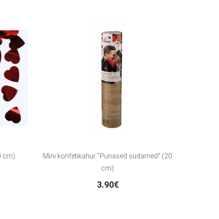
0 cm)
Mini konfetikahur "Punased südamed" (20
cm)
3.90€