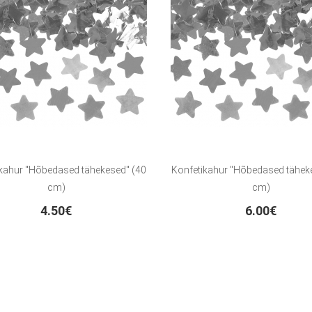
kahur "Hõbedased tähekesed" (40
Konfetikahur "Hõbedased tähek
cm)
cm)
4.50€
6.00€