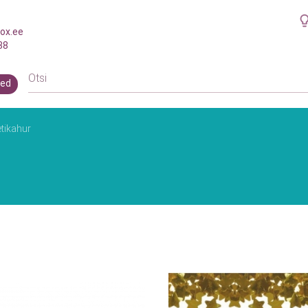
ox.ee
38
ed
tikahur