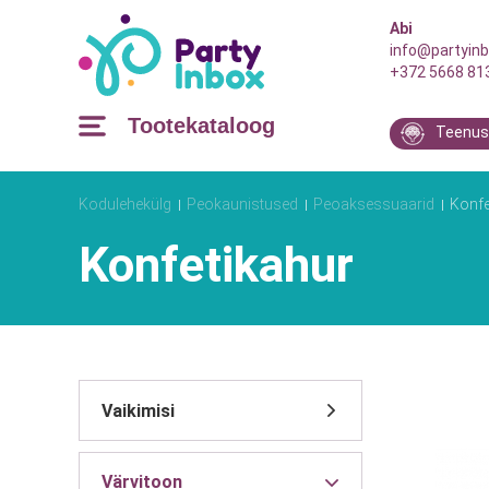
Abi
info@partyinb
+372 5668 81
Tootekataloog
Teenus
Kodulehekülg
Peokaunistused
Peoaksessuaarid
Konfe
Konfetikahur
Värvitoon