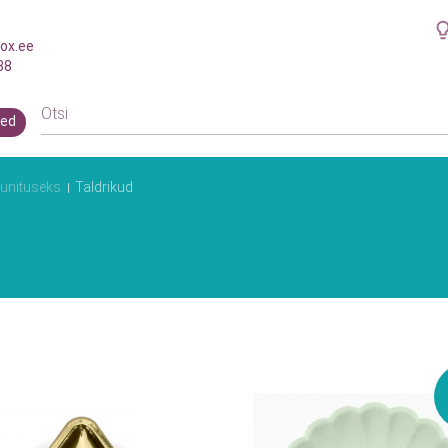
ox.ee
38
ed
aunituseks
Taldrikud