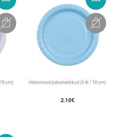
/ 18 cm)
Helesinised pabertaldrikud (6 tk / 18 cm)
2.10€