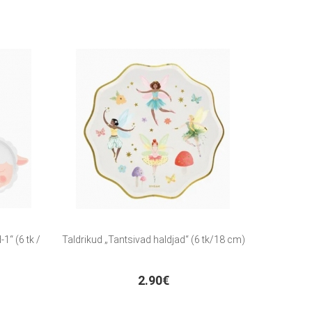
1“ (6 tk /
Taldrikud „Tantsivad haldjad“ (6 tk/18 cm)
2.90€