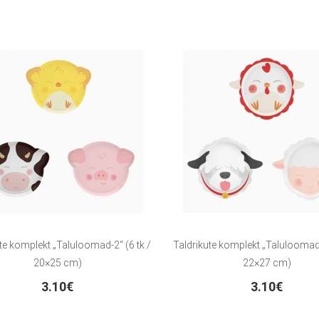
te komplekt „Taluloomad-2“ (6 tk /
Taldrikute komplekt „Taluloomad-
20×25 cm)
22×27 cm)
3.10€
3.10€