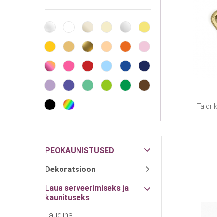
Taldri
PEOKAUNISTUSED
Dekoratsioon
Laua serveerimiseks ja
kaunituseks
Laudlina