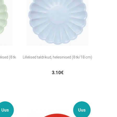
lised (8 tk
Lillelised taldrikud, helesinised (8 tk/18 cm)
3.10€
Uus
Uus