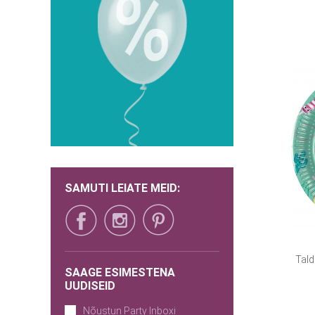
SAMUTI LEIATE MEID:
Tald
SAAGE ESIMESTENA
UUDISEID
Nõustun Party Inboxi