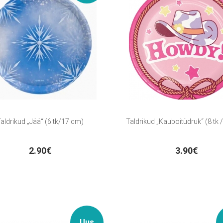
aldrikud „Jää“ (6 tk/17 cm)
Taldrikud „Kauboitüdruk“ (8 tk 
2.90€
3.90€
Uus