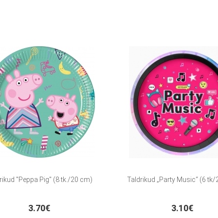
rikud "Peppa Pig" (8 tk./20 cm)
Taldrikud „Party Music“ (6 tk
3.70€
3.10€