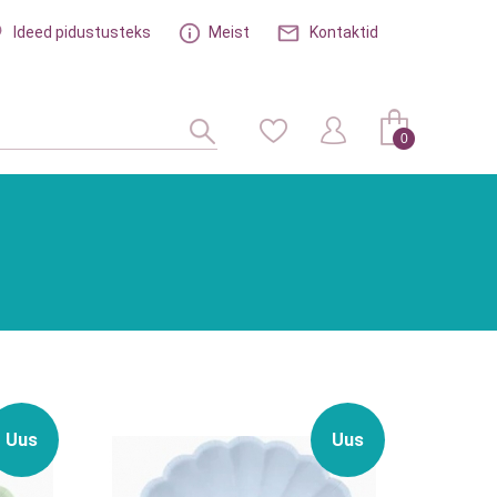
Ideed pidustusteks
Meist
Kontaktid
0
Uus
Uus