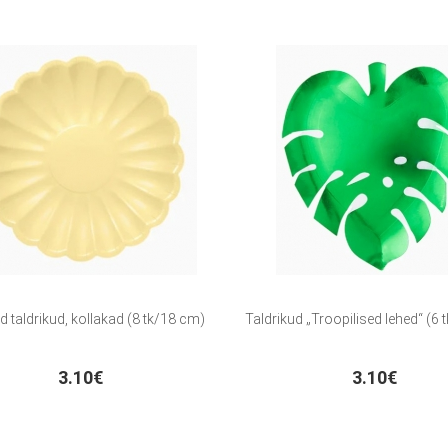
sed taldrikud, kollakad (8 tk/18 cm)
Taldrikud „Troopilised lehed“ (6
3.10€
3.10€