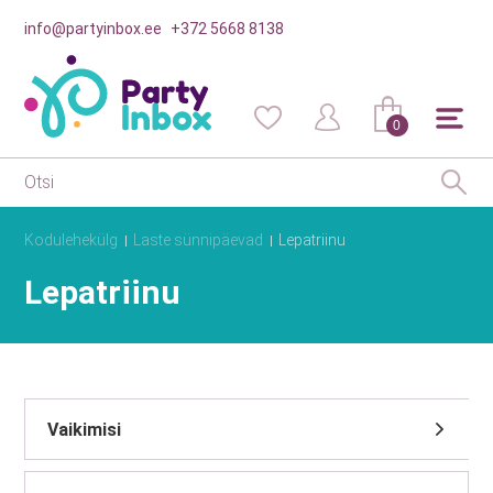
info@partyinbox.ee
+372 5668 8138
0
Kodulehekülg
Laste sünnipäevad
Lepatriinu
Lepatriinu