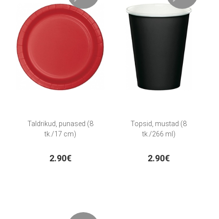
Taldrikud, punased (8
Topsid, mustad (8
tk./17 cm)
tk./266 ml)
2.90€
2.90€