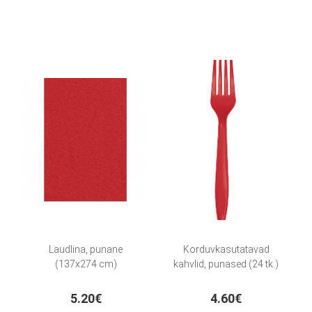
Laudlina, punane
Korduvkasutatavad
(137x274 cm)
kahvlid, punased (24 tk.)
5.20€
4.60€