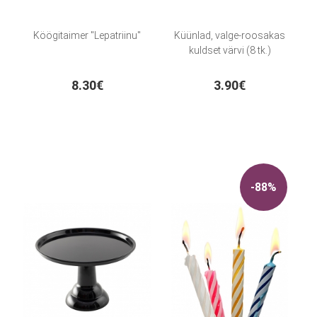
Köögitaimer "Lepatriinu"
Küünlad, valge-roosakas
kuldset värvi (8 tk.)
8.30€
3.90€
-88%