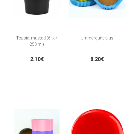
Topsid, mustad (6 tk /
Ümmargune alus
250 ml)
2.10€
8.20€