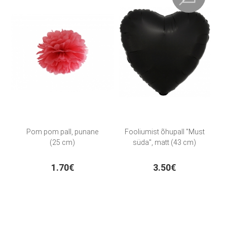
Pom pom pall, punane
Fooliumist õhupall "Must
(25 cm)
süda", matt (43 cm)
1.70€
3.50€