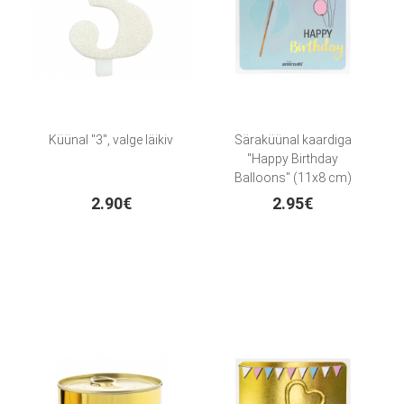
Küünal "3", valge läikiv
Säraküünal kaardiga
"Happy Birthday
Balloons" (11x8 cm)
2.90€
2.95€