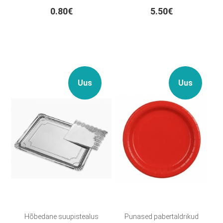
0.80€
5.50€
Uus
Uus
Hõbedane suupistealus
Punased pabertaldrikud