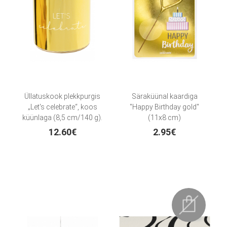
Üllatuskook plekkpurgis
Säraküünal kaardiga
„Let's celebrate“, koos
"Happy Birthday gold"
küünlaga (8,5 cm/140 g).
(11x8 cm)
12.60€
2.95€