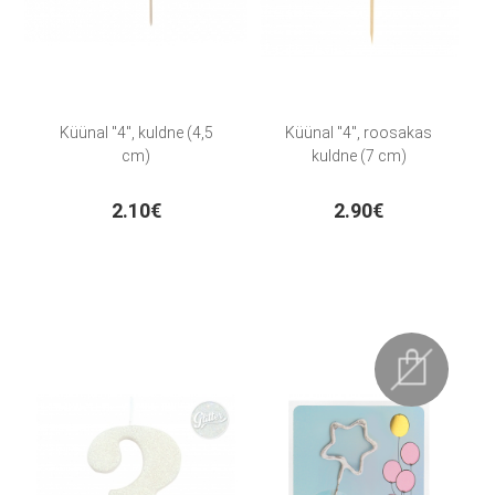
Küünal "4", kuldne (4,5
Küünal "4", roosakas
cm)
kuldne (7 cm)
2.10€
2.90€