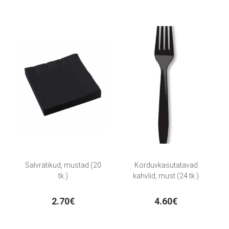
Salvrätikud, mustad (20
Korduvkasutatavad
tk.)
kahvlid, must (24 tk.)
2.70€
4.60€