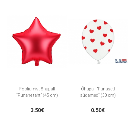
Fooliumist õhupall
Õhupall "Punased
"Punane täht" (45 cm)
südamed" (30 cm)
3.50€
0.50€