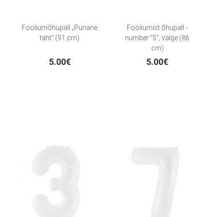
Fooliumõhupall „Punane
Fooliumist õhupall -
täht“ (91 cm)
number "5", valge (86
cm)
5.00€
5.00€