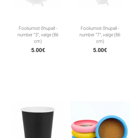
Fooliumist õhupall -
Fooliumist õhupall -
number "3", valge (86
number "7", valge (86
cm)
cm)
5.00€
5.00€