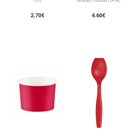
cm)
lusikad, mustad (24 tk)
2.70€
4.60€