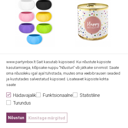
www.partyinbox.lt Sait kasutab küpsiseid. Kui nõustute küpsiste
Karp „Mull“
Üllatuskook purgis
kasutamisega, klõpsake nuppu "Nõustun" või jätkake sirvimist. Saate
"Happy Birthday Confetti",
oma nõusoleku igal ajal tühistada, muutes oma veebibrauseri seadeid
küünlaga (8,5 cm/140 g)
ja kustutades salvestatud küpsised. Lisateavet küpsiste kohta
saate
10.00€
12.60€
Hädavajalik
Funktsionaalne
Statistiline
Turundus
Nõustun
Kinnitage märgitud