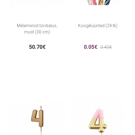
Melamiinist tordialus,
Koogiküünlad (24 tk)
must (30 cm)
50.70€
0.05€
0.40€