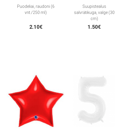
Puodeliai, raudoni (6
Suupistealus
vnt./250 ml)
salvrätikuga, valge (30
cm)
2.10€
1.50€