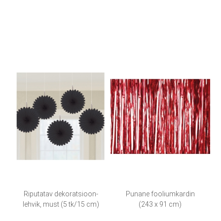
Riputatav dekoratsioon-
Punane fooliumkardin
lehvik, must (5 tk/15 cm)
(243 x 91 cm)