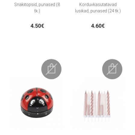
Snäkitopsid, punased (8
Korduvkasutatavad
tk.)
lusikad, punased (24 tk.)
4.50€
4.60€