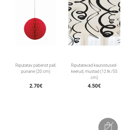
Riputatav paberist pall,
Riputatavad kaunistused-
punane (20 cm)
keerud, mustad (12 tk./55
cm)
2.70€
4.50€