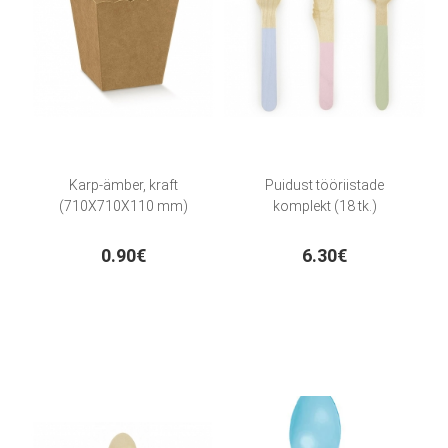
Karp-ämber, kraft
Puidust tööriistade
(710X710X110 mm)
komplekt (18 tk.)
0.90€
6.30€