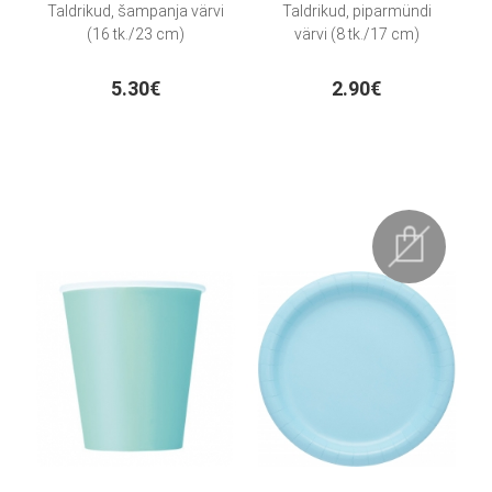
Taldrikud, šampanja värvi
Taldrikud, piparmündi
(16 tk./23 cm)
värvi (8 tk./17 cm)
5.30€
2.90€