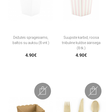
Dėžutės spragėsiams,
Suupiste karbid, roosa
baltos su auksu (8 vnt.)
triibuline kuldse äärisega
(8 tk.)
4.90€
4.90€