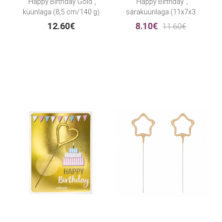
"Happy Birthday Gold",
"Happy Birthday",
küünlaga (8,5 cm/140 g)
säraküünlaga (11x7x3
cm/52 g.)
12.60€
8.10€
11.60€