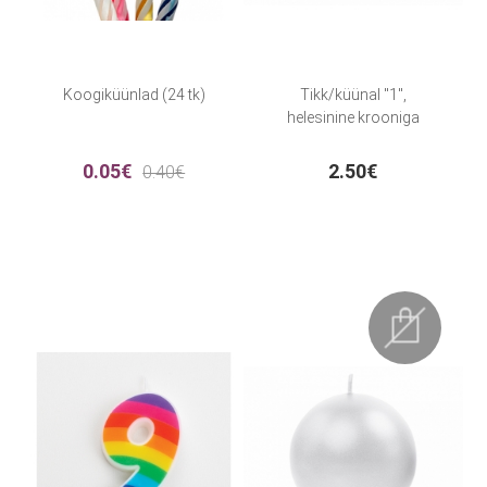
Koogiküünlad (24 tk)
Tikk/küünal "1",
helesinine krooniga
0.05€
2.50€
0.40€