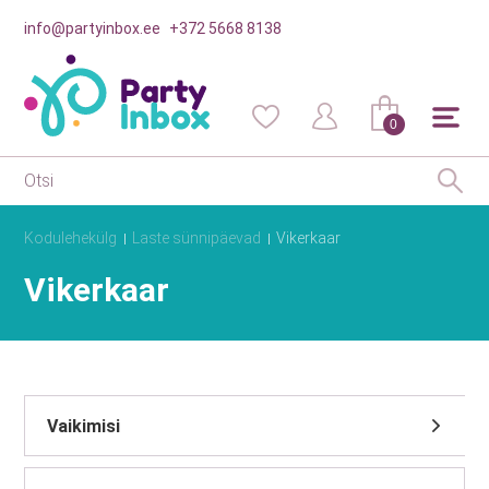
info@partyinbox.ee
+372 5668 8138
0
Kodulehekülg
Laste sünnipäevad
Vikerkaar
Vikerkaar