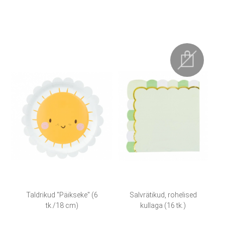
Taldrikud "Päikseke" (6
Salvrätikud, rohelised
tk./18 cm)
kullaga (16 tk.)