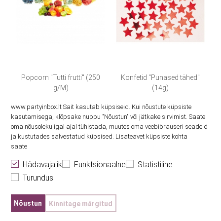
Popcorn "Tutti frutti" (250
Konfetid "Punased tähed"
g/M)
(14g)
www.partyinbox.lt Sait kasutab küpsiseid. Kui nõustute küpsiste
5.30€
2.50€
kasutamisega, klõpsake nuppu "Nõustun" või jätkake sirvimist. Saate
oma nõusoleku igal ajal tühistada, muutes oma veebibrauseri seadeid
ja kustutades salvestatud küpsised. Lisateavet küpsiste kohta
saate
Hädavajalik
Funktsionaalne
Statistiline
Turundus
Nõustun
Kinnitage märgitud