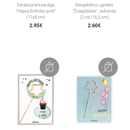
Säraküünal kaardiga
Bengališkos ugnelės
"Happy Birthday gold"
"Žvaigždutės", auksinės
(11x8 cm)
(2 vnt./16,5 cm)
2.95€
2.60€