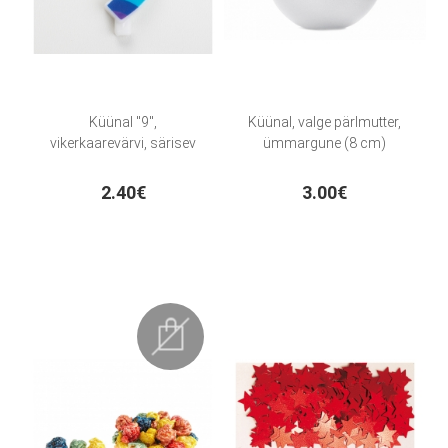
Küünal "9",
Küünal, valge pärlmutter,
vikerkaarevärvi, särisev
ümmargune (8 cm)
2.40€
3.00€