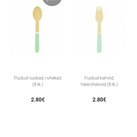
Puidust lusikad, rohekad
Puidust kahvlid,
(8 tk.)
helerohelised (8 tk.)
2.80€
2.80€