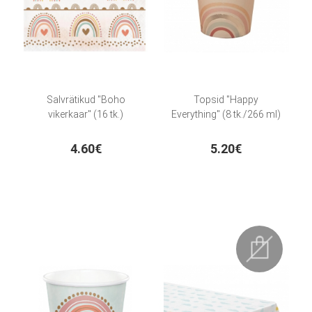
Salvrätikud "Boho
Topsid "Happy
vikerkaar" (16 tk.)
Everything" (8 tk./266 ml)
4.60€
5.20€