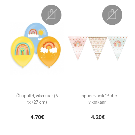
Õhupallid, vikerkaar (6
Lippude vanik "Boho
tk./27 cm)
vikerkaar"
4.70€
4.20€