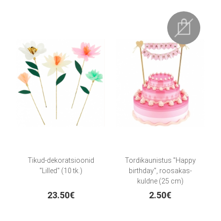
Tikud-dekoratsioonid
Tordikaunistus "Happy
"Lilled" (10 tk.)
birthday", roosakas-
kuldne (25 cm)
23.50€
2.50€