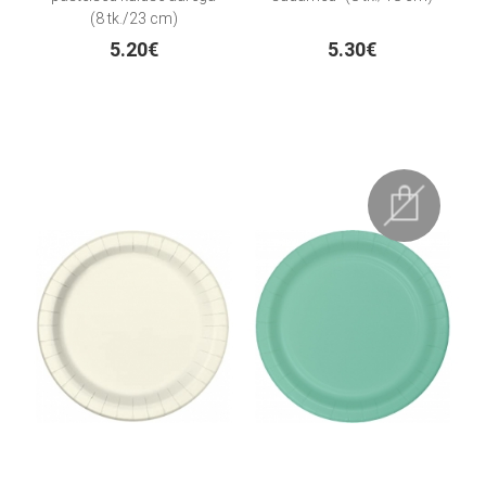
(8 tk./23 cm)
5.20€
5.30€