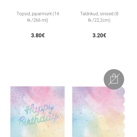
Topsid, piparmünt (14
Taldrikud, sinised (8
tk./266 ml)
tk./22,2cm)
3.80€
3.20€