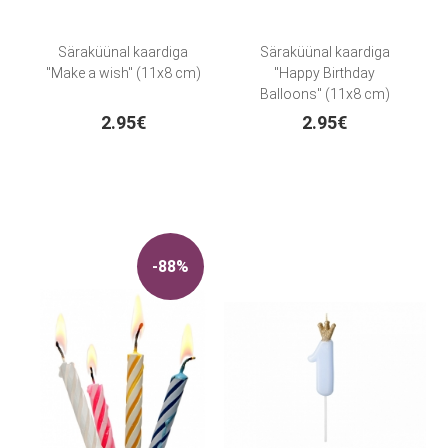
Säraküünal kaardiga
Säraküünal kaardiga
"Make a wish" (11x8 cm)
"Happy Birthday
Balloons" (11x8 cm)
2.95€
2.95€
-88%