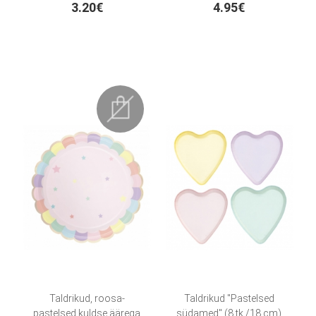
3.20€
4.95€
Taldrikud, roosa-
Taldrikud "Pastelsed
pastelsed kuldse äärega
südamed" (8 tk./18 cm)