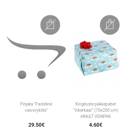
Pinjata "Pastelinė
Kingituste pakkepaber
vaivorykštė"
"Vikerkaar" (70x200 cm)
AINULT VENIPAK
KULLERIGA!
29.50€
4.60€