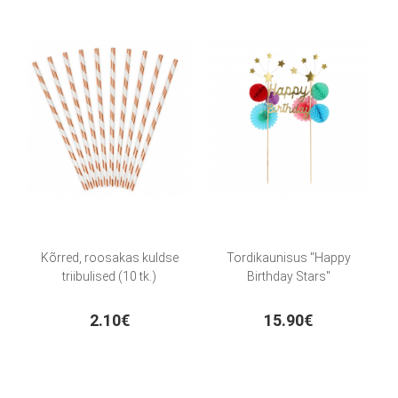
Kõrred, roosakas kuldse
Tordikaunisus "Happy
triibulised (10 tk.)
Birthday Stars"
2.10€
15.90€