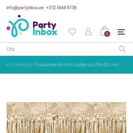
info@partyinbox.ee
+372 5668 8138
0
Kodulehekülg
Fooliumkardin-vihm, kuldpruun (90x250 cm)