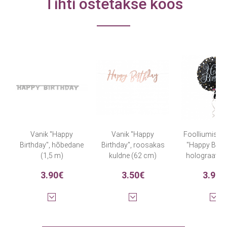
Tihti ostetakse koos
Vanik "Happy
Vanik "Happy
Foolliumist õ
Birthday", hõbedane
Birthday", roosakas
"Happy Birth
(1,5 m)
kuldne (62 cm)
holograafilin
cm)
3.90€
3.50€
3.90€