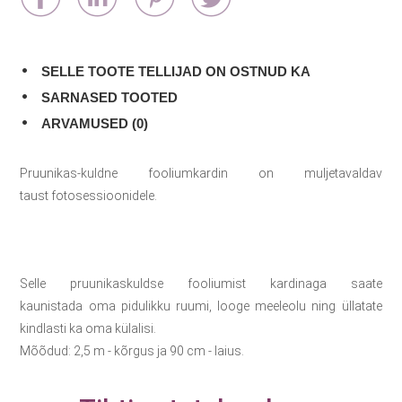
SELLE TOOTE TELLIJAD ON OSTNUD KA
SARNASED TOOTED
ARVAMUSED (0)
Pruunikas-kuldne fooliumkardin on muljetavaldav
taust fotosessioonidele.
Selle pruunikaskuldse fooliumist kardinaga saate
kaunistada oma pidulikku ruumi, looge meeleolu ning üllatate
kindlasti ka oma külalisi.
Mõõdud: 2,5 m - kõrgus ja 90 cm - laius.