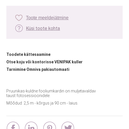
Toote meeldejätmine
Küsi toote kohta
Toodete kättesaamine
:
Otse koju või kontorisse VENIPAK kuller
Tarnimine Omniva pakiautomaati
Pruunikas-kuldne fooliumkardin on muljetavaldav
taust fotosessioonidele.
Mõõdud: 2,5 m - kõrgus ja 90 cm - laius.