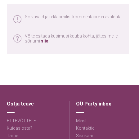
Solvavaid ja reklaamilisi kommentaare ei avaldata
Võite esitada küsimusi kauba kohta, jättes meile
sõnumi
siia:
Ostja teave
OÜ Party inbox
ETTEVÕTTELE
Meist
Kuidas osta?
Kontaktid
Tarne
Sisukaart