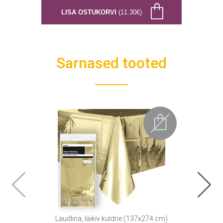
LISA OSTUKORVI
(11.30€)
Sarnased tooted
Laudlina, läikiv kuldne (137x274 cm)
Top