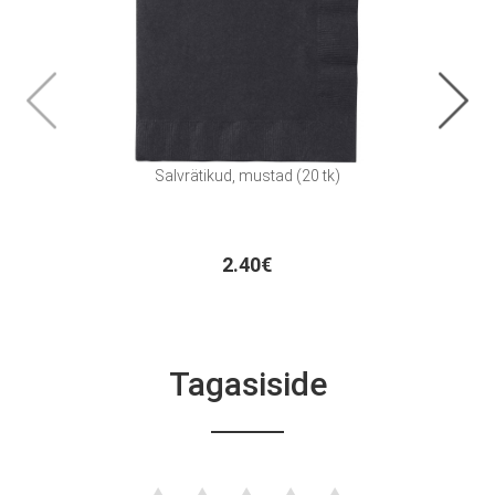
Salvrätikud, mustad (20 tk)
P
2.40€
Tagasiside