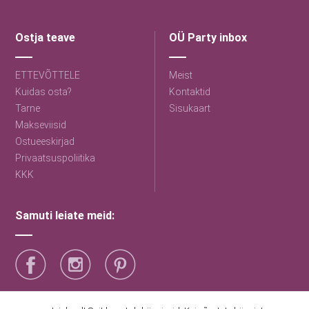
Ostja teave
OÜ Party inbox
ETTEVÕTTELE
Meist
Kuidas osta?
Kontaktid
Tarne
Sisukaart
Makseviisid
Ostueeskirjad
Privaatsuspoliitika
KKK
Samuti leiate meid: