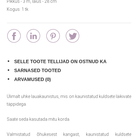
Pikkus - 3 m, laius - 28 cm
Kogus: 1 tk.
SELLE TOOTE TELLIJAD ON OSTNUD KA
SARNASED TOOTED
ARVAMUSED (0)
Ülimalt uhke lauakaunistus, mis on kaunistatud kuldsete läikivate
täppidega.
Saate seda kasutada mitu korda.
Valmistatud õhukesest kangast, kaunistatud kuldsete