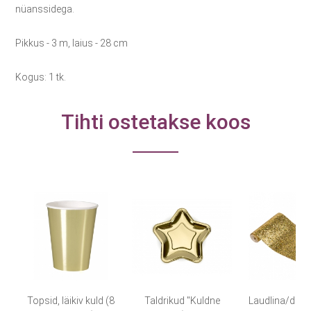
nüanssidega.
Pikkus - 3 m, laius - 28 cm
Kogus: 1 tk.
Tihti ostetakse koos
Topsid, läikiv kuld (8
Taldrikud "Kuldne
Laudlina/deko