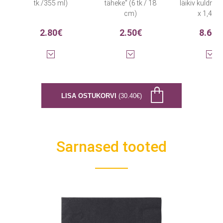
tk./355 ml)
täheke" (6 tk / 18
läikiv kuldne 
cm)
x 1,4 m)
2.80€
2.50€
8.60€
LISA OSTUKORVI
(30.40€)
Sarnased tooted