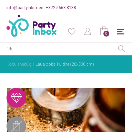
info@partyinbox.ee
+372 5668 8138
0
Kodulehekülg
Lauajooks, kuldne (28x300 cm)