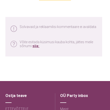
Solvavaid ja reklaamilisi kommentaare ei avaldata
Võite esitada küsimusi kauba kohta, jättes meile
sõnumi
siia:
Ostja teave
OÜ Party inbox
ETTEVÕTTELE
Meist