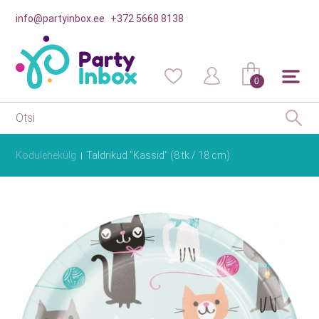
info@partyinbox.ee
+372 5668 8138
0
Kodulehekülg
Taldrikud "Kassid" (8 tk / 18 cm)