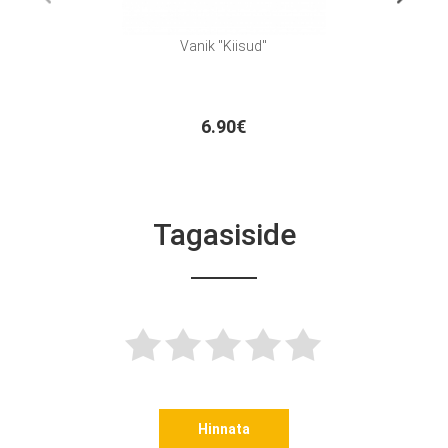
Vanik "Kiisud"
Fool
6.90€
Tagasiside
Hinnata