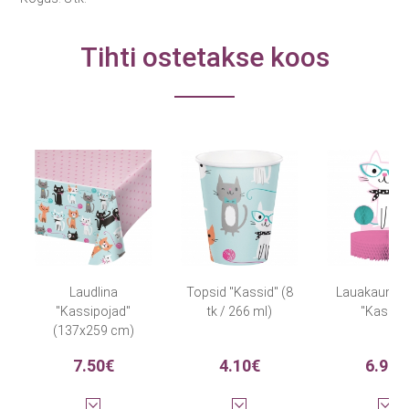
Tihti ostetakse koos
Laudlina
Topsid "Kassid" (8
Lauakaunist
"Kassipojad"
tk / 266 ml)
"Kassid
(137x259 cm)
7.50€
4.10€
6.90€