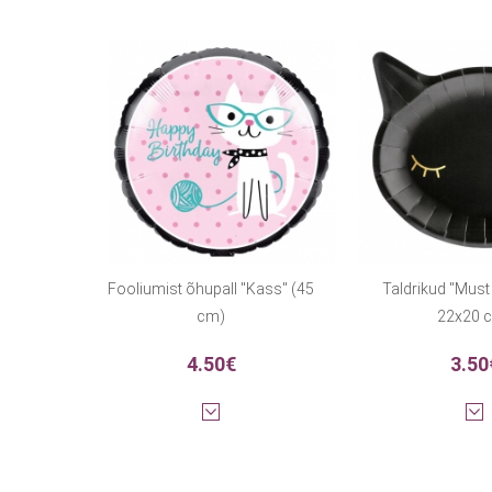
Fooliumist õhupall "Kass" (45
Taldrikud "Must k
cm)
22x20 
4.50€
3.50