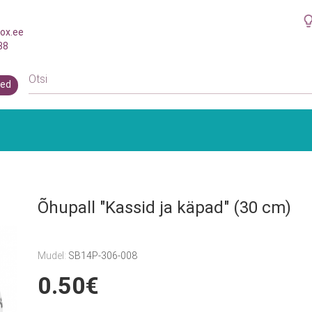
ox.ee
38
ed
Õhupall "Kassid ja käpad" (30 cm)
Mudel:
SB14P-306-008
0.50€