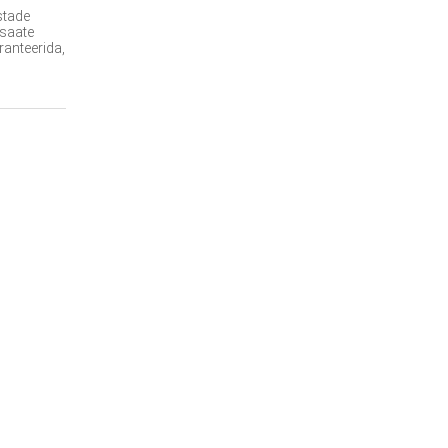
stade
 saate
ranteerida,