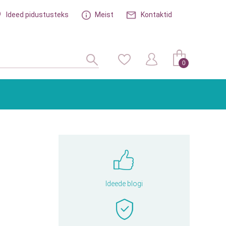
Ideed pidustusteks
Meist
Kontaktid
0
Ideede blogi