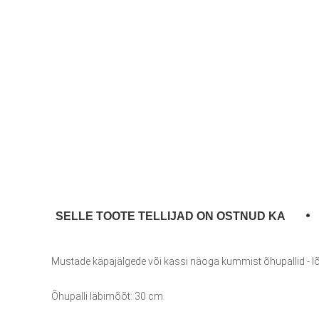
SELLE TOOTE TELLIJAD ON OSTNUD KA
Mustade käpajälgede või kassi näoga kummist õhupallid - lõbus
Õhupalli läbimõõt: 30 cm.