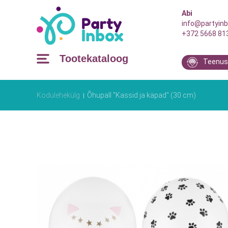
Abi
info@partyinb
+372 5668 81
Tootekataloog
Teenus
Kodulehekülg
Õhupall "Kassid ja käpad" (30 cm)