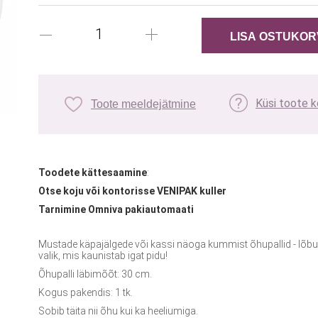
Küsi toote 
Toote meeldejätmine
Toodete kättesaamine
:
Otse koju või kontorisse VENIPAK kuller
Tarnimine Omniva pakiautomaati
Mustade käpajälgede või kassi näoga kummist õhupallid - lõbus 
valik, mis kaunistab igat pidu!
Õhupalli läbimõõt: 30 cm.
Kogus pakendis: 1 tk.
Sobib täita nii õhu kui ka heeliumiga.