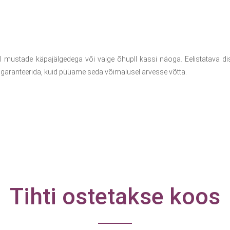
 mustade käpajälgedega või valge õhupll kassi näoga. Eelistatava di
 garanteerida, kuid püüame seda võimalusel arvesse võtta.
Tihti ostetakse koos