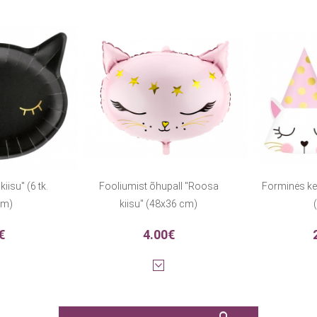
iisu" (6 tk.
Fooliumist õhupall "Roosa
Forminės kep
cm)
kiisu" (48x36 cm)
(
€
4.00€