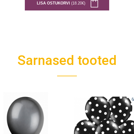
LISA OSTUKORVI
(18.20€)
Sarnased tooted