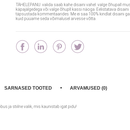
TÄHELEPANU: valida saab kahe disaini vahel: valge õhupall mu
käpajälgedega või valge õhupll kassi näoga. Eelistatava disaini
täpsustada kommentaarides. Me ei saa 100% kindlat disaini ga
kuid püüame seda võimalusel arvesse võtta.
SARNASED TOOTED
ARVAMUSED (0)
 ja stiilne valik, mis kaunistab igat pidu!