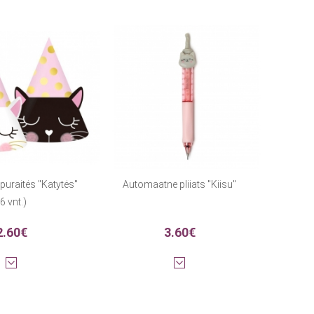
uraitės "Katytės"
Automaatne pliiats "Kiisu"
6 vnt.)
2.60€
3.60€