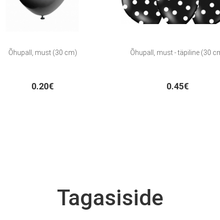
Õhupall, must (30 cm)
Õhupall, must - täpiline (30 c
0.20€
0.45€
Tagasiside