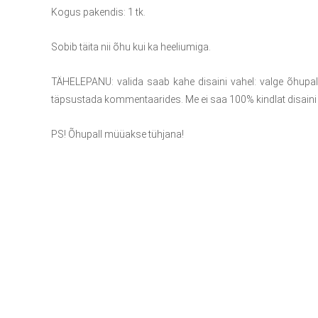
Kogus pakendis: 1 tk.
Sobib täita nii õhu kui ka heeliumiga.
TÄHELEPANU: valida saab kahe disaini vahel: valge õhupall
täpsustada kommentaarides. Me ei saa 100% kindlat disaini
PS! Õhupall müüakse tühjana!