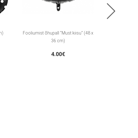
m)
Fooliumist õhupall "Must kiisu" (48 x
Fooliumist õh
36 cm)
(4
4.00€