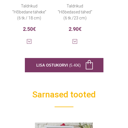
Taldrikud
Taldrikud
"Hõbedane täheke"
"Hõbedased tähed"
(6 tk / 18 cm)
(6 tk./23 cm)
2.50€
2.90€
LISA OSTUKORVI
(5.40€)
Sarnased tooted