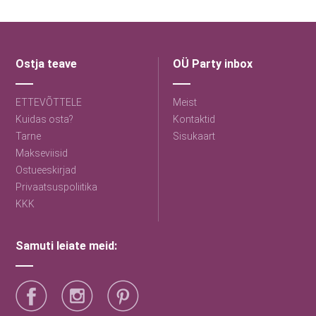
Ostja teave
OÜ Party inbox
ETTEVÕTTELE
Meist
Kuidas osta?
Kontaktid
Tarne
Sisukaart
Makseviisid
Ostueeskirjad
Privaatsuspoliitika
KKK
Samuti leiate meid: