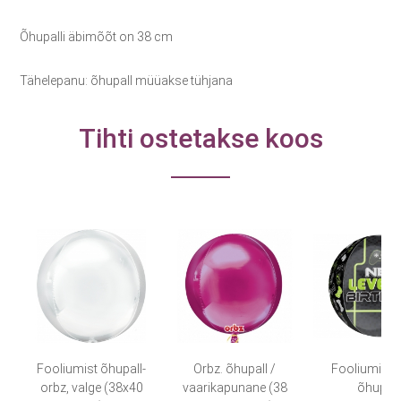
Õhupalli äbimõõt on 38 cm
Tähelepanu: õhupall müüakse tühjana
Tihti ostetakse koos
Fooliumist õhupall-
Orbz. õhupall /
Fooliumist 
orbz, valge (38x40
vaarikapunane (38
õhupall