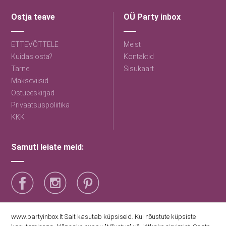
Ostja teave
OÜ Party inbox
ETTEVÕTTELE
Meist
Kuidas osta?
Kontaktid
Tarne
Sisukaart
Makseviisid
Ostueeskirjad
Privaatsuspoliitika
KKK
Samuti leiate meid:
Saage esimestena uudiseid
www.partyinbox.lt Sait kasutab küpsiseid. Kui nõustute küpsiste