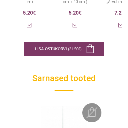
cm)
cm. x 40 cm.)
„Arvutimän
5.20€
5.20€
7.20€
LISA OSTUKORVI
(21.50€)
Sarnased tooted