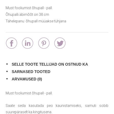
Must fooliumist õhupall - pall.
Õhupalli äbimõõt on 38 cm
Tähelepanu: õhupall müüakse tühjana
SELLE TOOTE TELLIJAD ON OSTNUD KA
SARNASED TOOTED
ARVAMUSED (0)
Must fooliumist õhupall - pall.
Saate seda kasutada peo kaunistamiseks, samuti sobib
suurepäraselt ka kingitusena.