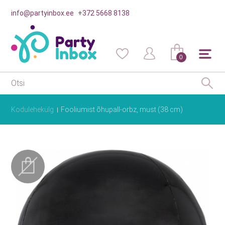
info@partyinbox.ee
+372 5668 8138
0
Kodulehekülg
Fooliumist õhupall-orbz, must (38 cm)