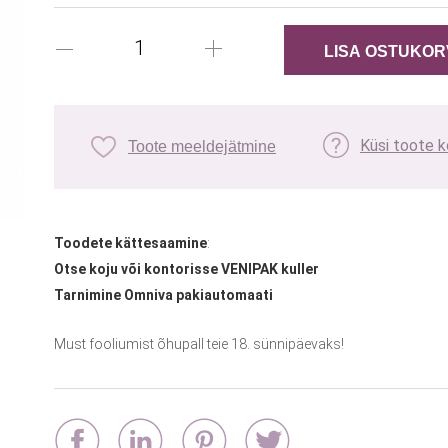
Küsi toote 
Toote meeldejätmine
Toodete kättesaamine
:
Otse koju või kontorisse VENIPAK kuller
Tarnimine Omniva pakiautomaati
Must fooliumist õhupall teie 18. sünnipäevaks!