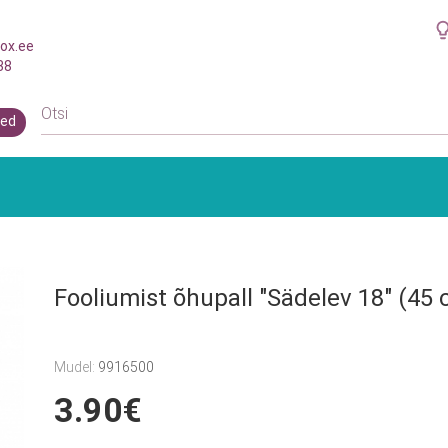
ox.ee
38
ed
Fooliumist õhupall "Sädelev 18" (45
Mudel:
9916500
3.90€