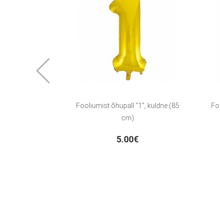
Fooliumist õhupall "1", kuldne (85
Fo
cm)
5.00€