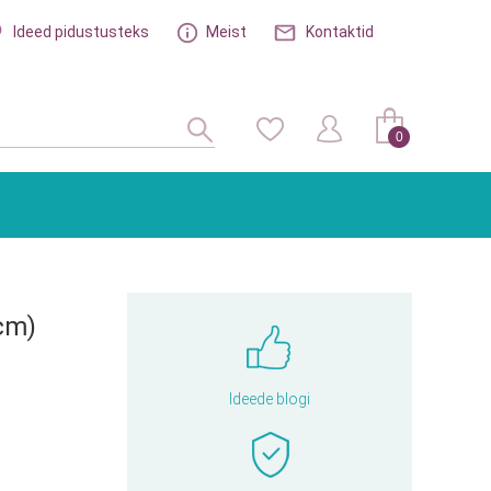
Ideed pidustusteks
Meist
Kontaktid
0
 cm)
Ideede blogi