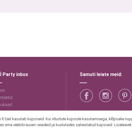
 Party inbox
Samuti leiate meid:
ist
ntaktid
sukaart
lt Sait kasutab küpsiseid. Kui nõustute küpsiste kasutamisega, klõpsake nuppu
es oma veebibrauseri seadeid ja kustutades salvestatud küpsised. Lisateavet