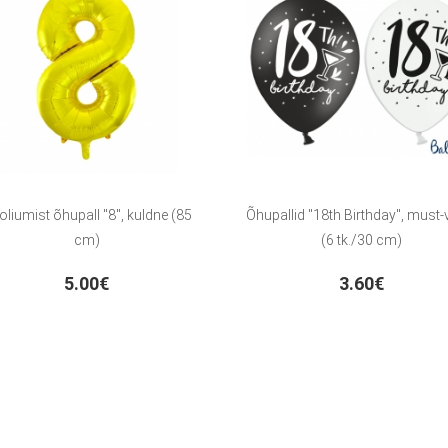
oliumist õhupall "8", kuldne (85
Õhupallid "18th Birthday", must-
cm)
(6 tk./30 cm)
5.00€
3.60€