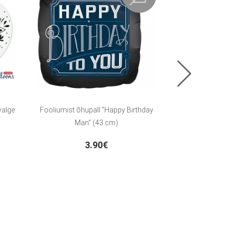
valge
Fooliumist õhupall "Happy Birthday
Õhupall, hall
Man" (43 cm)
3.90€