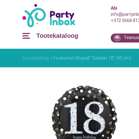
Abi
info@partyinb
+372 5668 81
Tootekataloog
Teenus
Kodulehekülg
Fooliumist õhupall "Sädelev 18" (45 cm)