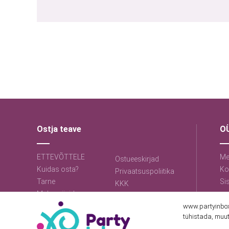
Ostja teave
OÜ
ETTEVÕTTELE
Me
Ostueeskirjad
Kuidas osta?
Ko
Privaatsuspoliitika
Tarne
Si
KKK
Makseviisid
www.partyinbox.
tühistada, muut