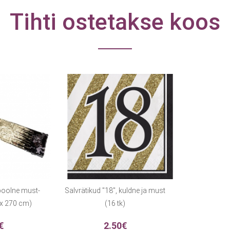
Tihti ostetakse koos
poolne must-
Salvrätikud "18", kuldne ja must
 x 270 cm)
(16 tk)
€
2.50€