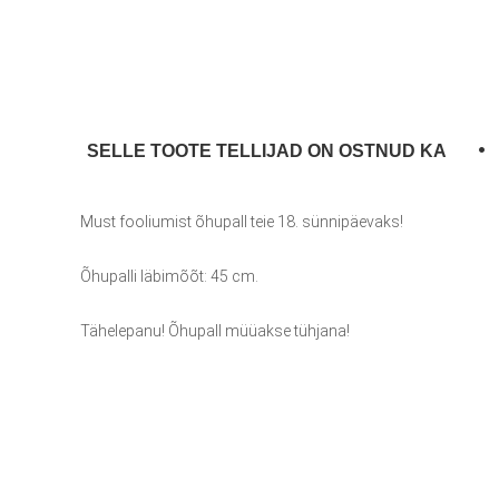
SELLE TOOTE TELLIJAD ON OSTNUD KA
Must fooliumist õhupall teie 18. sünnipäevaks!
Õhupalli läbimõõt: 45 cm.
Tähelepanu! Õhupall müüakse tühjana!