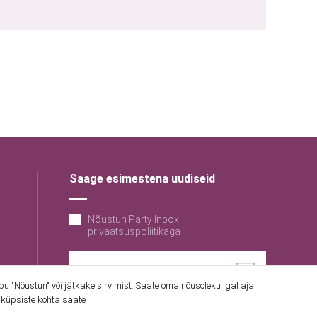
Saage esimestena uudiseid
Nõustun Party Inboxi
privaatsuspoliitikaga
 "Nõustun" või jätkake sirvimist. Saate oma nõusoleku igal ajal
 küpsiste kohta saate