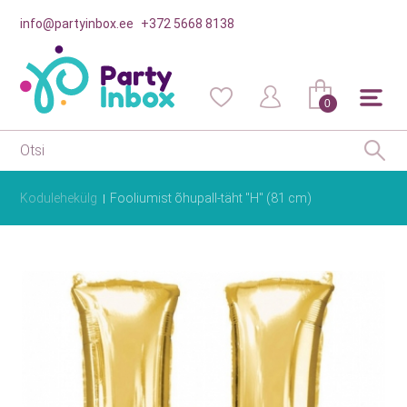
info@partyinbox.ee
+372 5668 8138
0
Kodulehekülg
Fooliumist õhupall-täht "H" (81 cm)