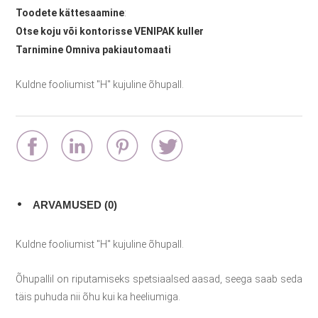
Toodete kättesaamine
:
Otse koju või kontorisse VENIPAK kuller
Tarnimine Omniva pakiautomaati
Kuldne fooliumist "H" kujuline õhupall.
ARVAMUSED (0)
Kuldne fooliumist "H" kujuline õhupall.
Õhupallil on riputamiseks spetsiaalsed aasad, seega saab seda
täis puhuda nii õhu kui ka heeliumiga.