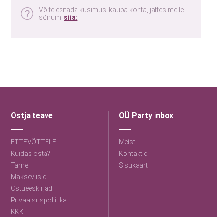
Võite esitada küsimusi kauba kohta, jättes meile
sõnumi
siia:
Ostja teave
OÜ Party inbox
ETTEVÕTTELE
Meist
Kuidas osta?
Kontaktid
Tarne
Sisukaart
Makseviisid
Ostueeskirjad
Privaatsuspoliitika
KKK