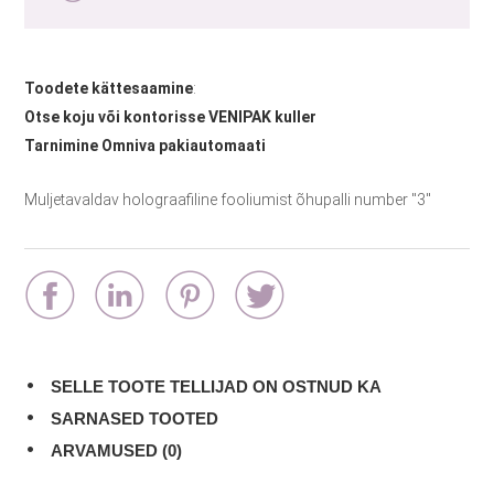
Toodete kättesaamine
:
Otse koju või kontorisse VENIPAK kuller
Tarnimine Omniva pakiautomaati
Muljetavaldav holograafiline fooliumist õhupalli number "3"
SELLE TOOTE TELLIJAD ON OSTNUD KA
SARNASED TOOTED
ARVAMUSED (0)