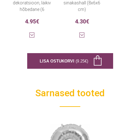
dekoratsioon, läikiv
sinakashall (8x6x6
hõbedane (6
cm)
tk./2,13 m)
4.95€
4.30€
LISA OSTUKORVI
(9.25€)
Sarnased tooted