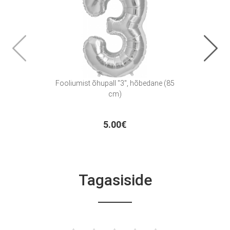
Fooliumist õhupall "3", hõbedane (85
Foo
cm)
5.00€
Tagasiside