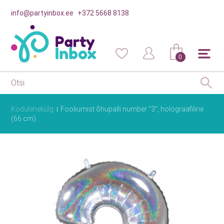
info@partyinbox.ee
+372 5668 8138
0
Kodulehekülg
Fooliumist õhupalli number "3", holograafiline
(66 cm)