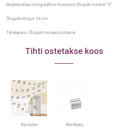
Muljetavaldav holograafiline fooliumist õhupalli number "3"
Õhupalli kõrgus: 66 cm
Tähelepanu: Õhupall müüakse tühjana!
Tihti ostetakse koos
Riputatav
Merekarp,