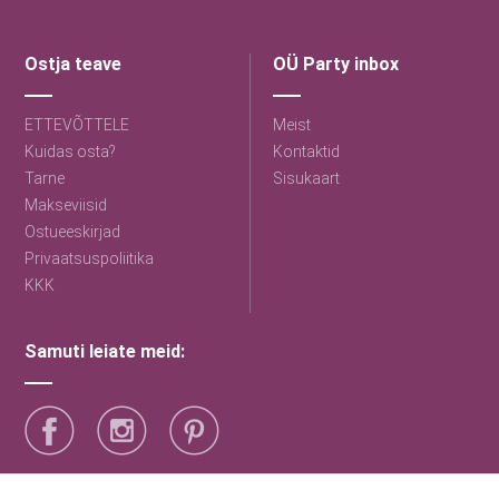
Ostja teave
OÜ Party inbox
ETTEVÕTTELE
Meist
Kuidas osta?
Kontaktid
Tarne
Sisukaart
Makseviisid
Ostueeskirjad
Privaatsuspoliitika
KKK
Samuti leiate meid: