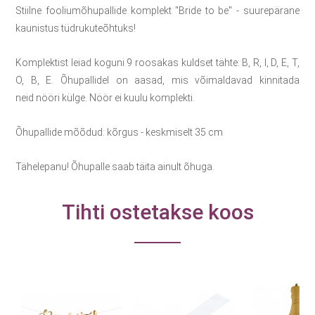
Stiilne fooliumõhupallide komplekt "Bride to be" - suurepärane
kaunistus tüdrukuteõhtuks!
Komplektist leiad koguni 9 roosakas kuldset tähte: B, R, I, D, E, T,
O, B, E. Õhupallidel on aasad, mis võimaldavad kinnitada
neid nööri külge. Nöör ei kuulu komplekti.
Õhupallide mõõdud: kõrgus - keskmiselt 35 cm
Tähelepanu! Õhupalle saab täita ainult õhuga.
Tihti ostetakse koos