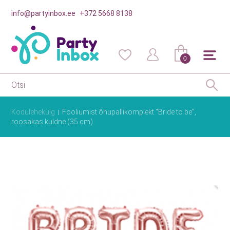
info@partyinbox.ee
+372 5668 8138
0
Kodulehekülg
Fooliumist õhupallikomplekt "Bride to be",
roosakas kuldne (35 cm)