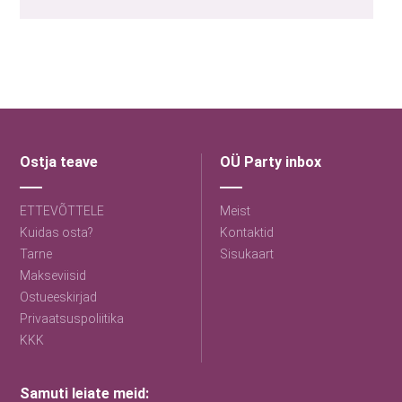
Ostja teave
OÜ Party inbox
ETTEVÕTTELE
Meist
Kuidas osta?
Kontaktid
Tarne
Sisukaart
Makseviisid
Ostueeskirjad
Privaatsuspoliitika
KKK
Samuti leiate meid: