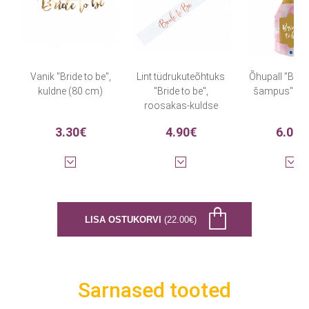
Vanik "Bride to be",
Lint tüdrukuteõhtuks
Õhupall "Bride
kuldne (80 cm)
"Bride to be",
šampus" (9
roosakas-kuldse
kirjaga
3.30€
4.90€
6.00€
LISA OSTUKORVI
(22.00€)
Sarnased tooted