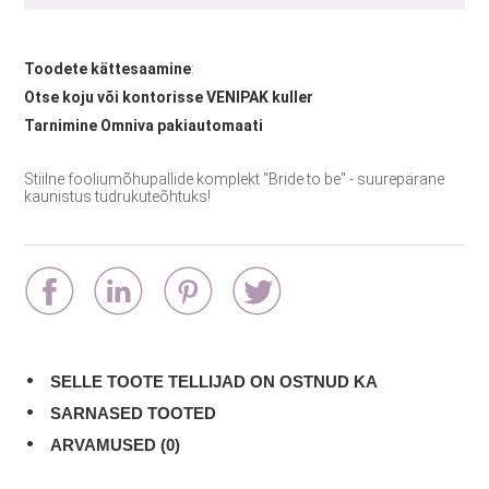
Toodete kättesaamine
:
Otse koju või kontorisse VENIPAK kuller
Tarnimine Omniva pakiautomaati
Stiilne fooliumõhupallide komplekt "Bride to be" - suurepärane
kaunistus tüdrukuteõhtuks!
SELLE TOOTE TELLIJAD ON OSTNUD KA
SARNASED TOOTED
ARVAMUSED (0)