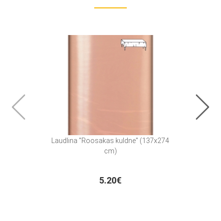
Laudlina "Roosakas kuldne" (137x274
Rip
cm)
5.20€