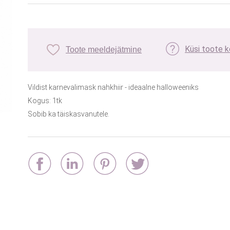
Küsi toote 
Toote meeldejätmine
Vildist karnevalimask nahkhiir - ideaalne halloweeniks
Kogus: 1tk
Sobib ka täiskasvanutele.