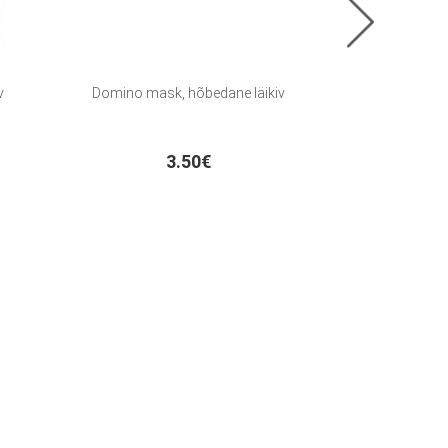
v
Domino mask, hõbedane läikiv
Doomino
3.50€