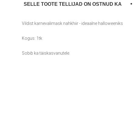
SELLE TOOTE TELLIJAD ON OSTNUD KA
Vildist karnevalimask nahkhiir - ideaalne halloweeniks
Kogus: 1tk
Sobib ka täiskasvanutele.