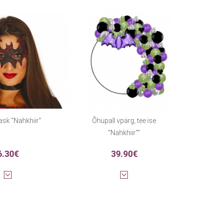
sk "Nahkhiir"
Õhupall vpärg, tee ise
"Nahkhiir""
6.30€
39.90€