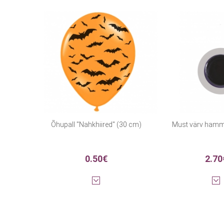
Õhupall "Nahkhiired" (30 cm)
Must värv hamma
0.50€
2.70