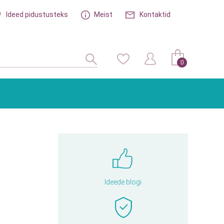
Ideed pidustusteks
Meist
Kontaktid
0
Ideede blogi