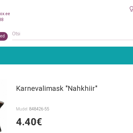
ox.ee
38
ed
Karnevalimask "Nahkhiir"
Mudel:
848426-55
4.40€