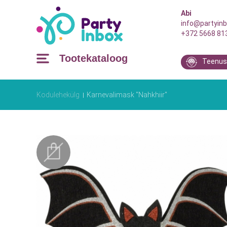
Abi
info@partyinb
+372 5668 81
Tootekataloog
Teenus
Kodulehekülg
Karnevalimask "Nahkhiir"