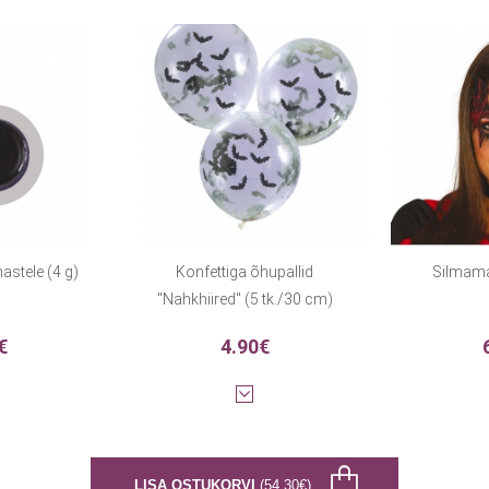
stele (4 g)
Konfettiga õhupallid
Silmama
"Nahkhiired" (5 tk./30 cm)
€
4.90€
LISA OSTUKORVI
(54.30€)