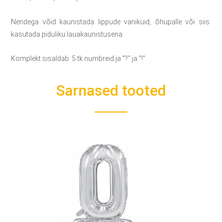
Nendega võid kaunistada lippude vanikuid, õhupalle või siis
kasutada piduliku lauakaunistusena.
Komplekt sisaldab: 5 tk numbreid ja "?" ja "!"
Sarnased tooted