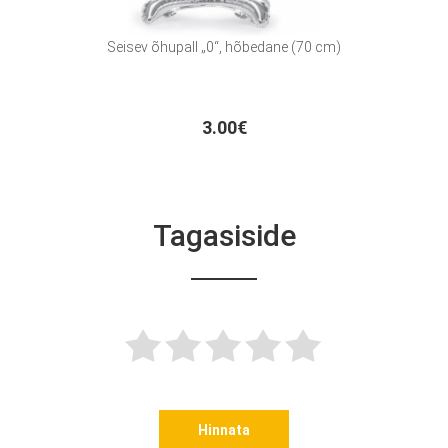
Seisev õhupall „0“, hõbedane (70 cm)
3.00€
Tagasiside
Hinnata