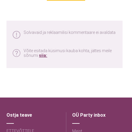
Solvavaid ja reklaamilisi kommentaare ei avaldata
Võite esitada küsimusi kauba kohta, jättes meile
sõnumi
siia:
Ostja teave
OÜ Party inbox
ETTEVÕTTELE
Meist