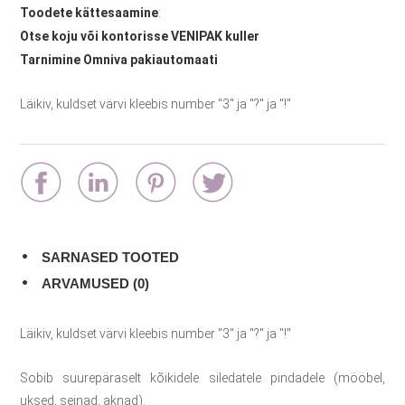
Toodete kättesaamine
:
Otse koju või kontorisse VENIPAK kuller
Tarnimine Omniva pakiautomaati
Läikiv, kuldset värvi kleebis number "3" ja "?" ja "!"
SARNASED TOOTED
ARVAMUSED (0)
Läikiv, kuldset värvi kleebis number "3" ja "?" ja "!"
Sobib suurepäraselt kõikidele siledatele pindadele (mööbel,
uksed, seinad, aknad).