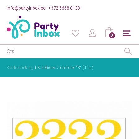
info@partyinbox.ee
+372 5668 8138
0
Kodulehekülg
Kleebised / number "3" (1 tk.)