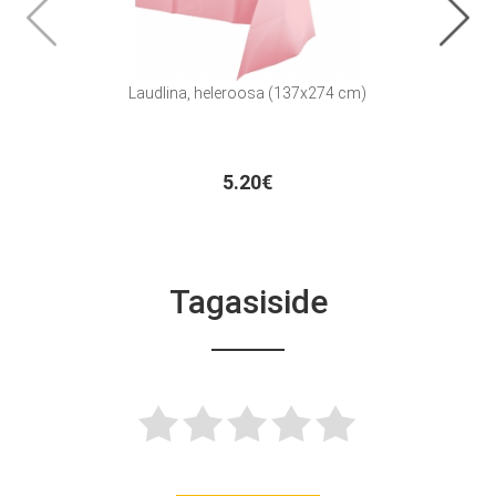
Laudlina, heleroosa (137x274 cm)
Konfe
5.20€
Tagasiside