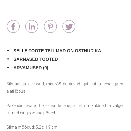
SELLE TOOTE TELLIJAD ON OSTNUD KA
SARNASED TOOTED
ARVAMUSED (0)
Silmadega kleepsud, mis rõõmustavad igat last ja nendega on
alati lõbus.
Pakendist leiate: 1 kleepsude lehe, millel on: kuldsed ja valged
silmad ning roosad põsed.
Silma mõõdud: 5,2 x 1,9 cm.