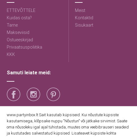
ETTEVÕTTELE
Meist
Kuidas osta?
Kontaktid
Tarne
Sisukaart
Makseviisid
Ostueeskirjad
Privaatsuspoliitika
KKK
Samuti leiate meid:
Saage esimestena uudiseid
www.partyinbox.lt Sait kasutab küpsiseid. Kui nõustute küpsiste
kasutamisega, klõpsake nuppu "Nõustun" või jätkake sirvimist. Saate
oma nõusoleku igal ajal tühistada, muutes oma veebibrauseri seadeid
Nõustun Party Inboxi privaatsuspoliitikaga
ja kustutades salvestatud küpsised. Lisateavet küpsiste kohta