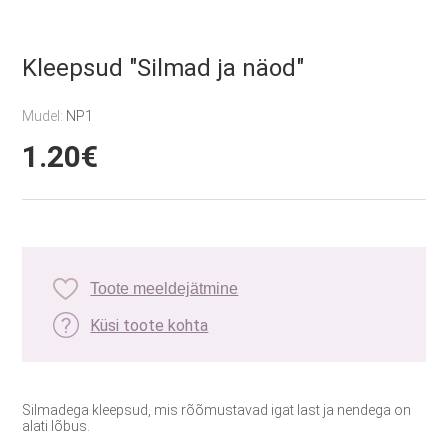
Kleepsud "Silmad ja näod"
Mudel:
NP1
1.20€
Toote meeldejätmine
Küsi toote kohta
Silmadega kleepsud, mis rõõmustavad igat last ja nendega on
alati lõbus.