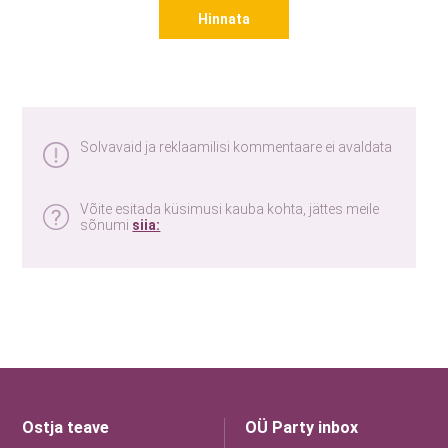
Hinnata
Solvavaid ja reklaamilisi kommentaare ei avaldata
Võite esitada küsimusi kauba kohta, jättes meile
sõnumi
siia:
Ostja teave
OÜ Party inbox