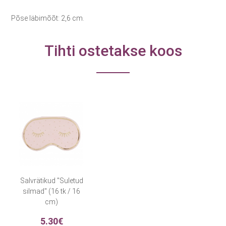
Põse läbimõõt: 2,6 cm.
Tihti ostetakse koos
Salvrätikud "Suletud
silmad" (16 tk / 16
cm)
5.30€