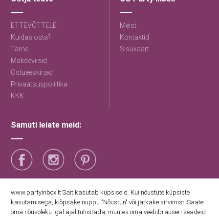
ETTEVÕTTELE
Meist
Kuidas osta?
Kontaktid
Tarne
Sisukaart
Makseviisid
Ostueeskirjad
Privaatsuspoliitika
KKK
Samuti leiate meid:
Saage esimestena uudiseid
www.partyinbox.lt Sait kasutab küpsiseid. Kui nõustute küpsiste
kasutamisega, klõpsake nuppu "Nõustun" või jätkake sirvimist. Saate
oma nõusoleku igal ajal tühistada, muutes oma veebibrauseri seadeid