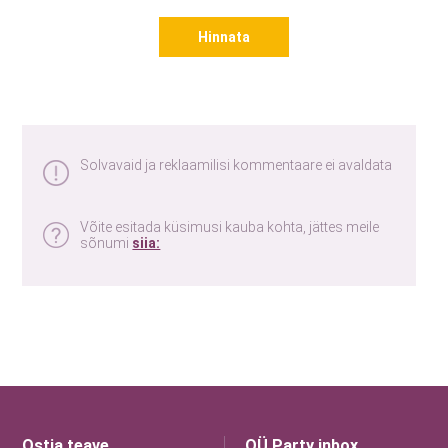
Hinnata
Solvavaid ja reklaamilisi kommentaare ei avaldata
Võite esitada küsimusi kauba kohta, jättes meile
sõnumi
siia:
Ostja teave
OÜ Party inbox