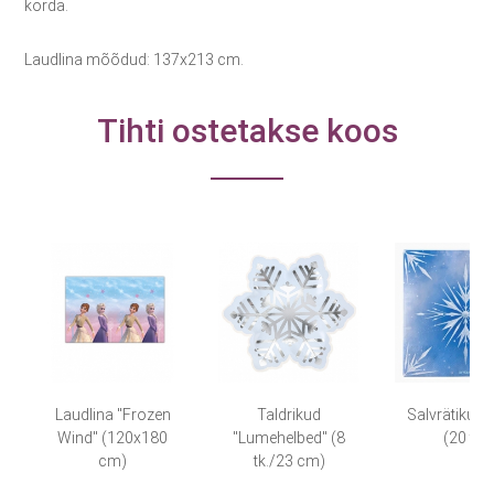
korda.
Laudlina mõõdud: 137x213 cm.
Tihti ostetakse koos
Laudlina "Frozen
Taldrikud
Salvrätikud 
Wind" (120x180
"Lumehelbed" (8
(20 tk)
cm)
tk./23 cm)