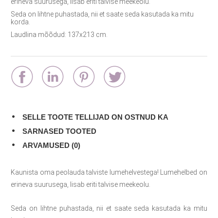
erineva suurusega, lisab eriti talvise meekeolu.
Seda on lihtne puhastada, nii et saate seda kasutada ka mitu
korda.
Laudlina mõõdud: 137x213 cm.
SELLE TOOTE TELLIJAD ON OSTNUD KA
SARNASED TOOTED
ARVAMUSED (0)
Kaunista oma peolauda talviste lumehelvestega! Lumehelbed on
erineva suurusega, lisab eriti talvise meekeolu.
Seda on lihtne puhastada, nii et saate seda kasutada ka mitu