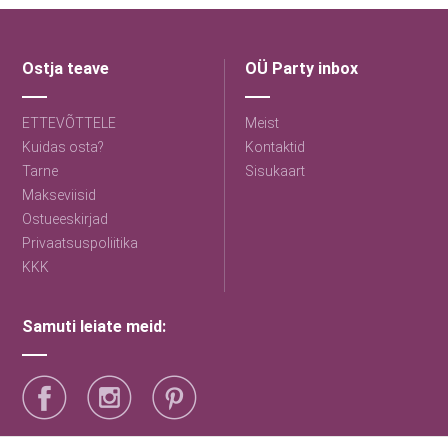
Ostja teave
OÜ Party inbox
ETTEVÕTTELE
Meist
Kuidas osta?
Kontaktid
Tarne
Sisukaart
Makseviisid
Ostueeskirjad
Privaatsuspoliitika
KKK
Samuti leiate meid: