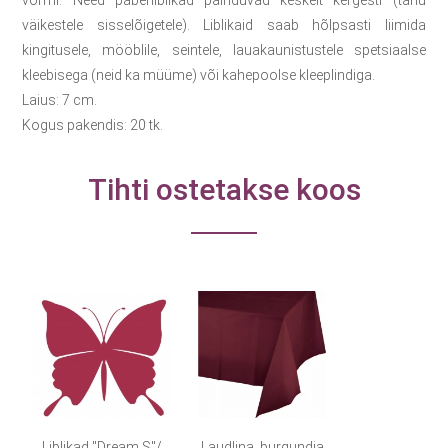
vormi. Need paberliblikad painduvad keskelt kergesti (tänu
väikestele sisselõigetele). Liblikaid saab hõlpsasti liimida
kingitusele, mööblile, seintele, lauakaunistustele spetsiaalse
kleebisega (neid ka müüme) või kahepoolse kleeplindiga.
Laius: 7 cm.
Kogus pakendis: 20 tk.
Tihti ostetakse koos
Liblikad "Dream S"/
Laudlina, burgundia