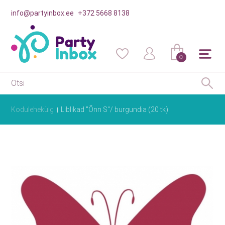
info@partyinbox.ee
+372 5668 8138
0
Kodulehekülg
Liblikad "Õnn S"/ burgundia (20 tk)