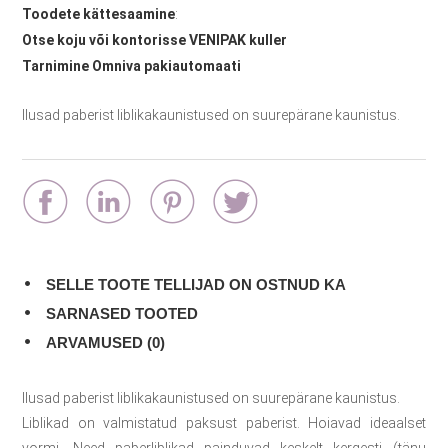
Toodete kättesaamine
:
Otse koju või kontorisse VENIPAK kuller
Tarnimine Omniva pakiautomaati
Ilusad paberist liblikakaunistused on suurepärane kaunistus.
SELLE TOOTE TELLIJAD ON OSTNUD KA
SARNASED TOOTED
ARVAMUSED (0)
Ilusad paberist liblikakaunistused on suurepärane kaunistus.
Liblikad on valmistatud paksust paberist. Hoiavad ideaalset