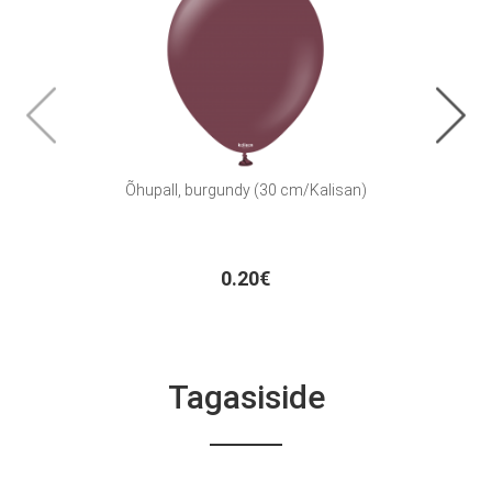
Õhupall, burgundy (30 cm/Kalisan)
Deko
0.20€
Tagasiside