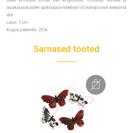
saab kinnitada lihtsalt kas kingitustele, mööblile, seintele ja
lauakaunistustele spetsiaalse kleebise või kahepoolse kleeplindi
abil.
Laius: 7 cm.
Kogus pakendis: 20 tk.
Sarnased tooted