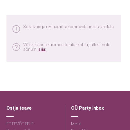
Solvavaid ja reklaamilisi kommentaare ei avaldata
Võite esitada küsimusi kauba kohta, jättes meile
sõnumi
siia:
Ostja teave
OÜ Party inbox
ETTEVÕTTELE
Meist