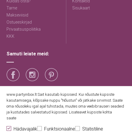
Kuidas osta?
Kontaktid
Tarne
Sisukaart
Makseviisid
Ostueeskirjad
Privaatsuspoliitika
KKK
Samuti leiate meid:
Saage esimestena uudiseid
www.partyinbox.lt Sait kasutab küpsiseid. Kui nõustute küpsiste
kasutamisega, klõpsake nuppu "Nõustun" või jätkake sirvimist. Saate
oma nõusoleku igal ajal tühistada, muutes oma veebibrauseri seadeid
Nõustun Party Inboxi privaatsuspoliitikaga
ja kustutades salvestatud küpsised. Lisateavet küpsiste kohta
saate
Hädavajalik
Funktsionaalne
Statistiline