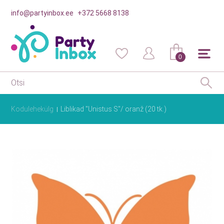
info@partyinbox.ee
+372 5668 8138
0
Kodulehekülg
Liblikad "Unistus S"/ oranž (20 tk.)