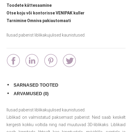
Toodete kättesaamine
:
Otse koju või kontorisse VENIPAK kuller
Tarnimine Omniva pakiautomaati
Ilusad paberist liblikakujulised kaunistused.
SARNASED TOOTED
ARVAMUSED (0)
Ilusad paberist liblikakujulised kaunistused.
Liblikad on valmistatud paksemast paberist. Neid saab keskelt
kergesti kokku voltida ning nad muutuvad 3D-liblikaks. Liblikaid