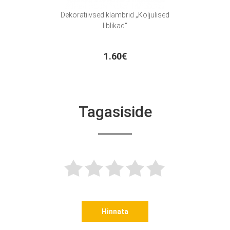
Dekoratiivsed klambrid „Koljulised
liblikad“
1.60€
Tagasiside
Hinnata