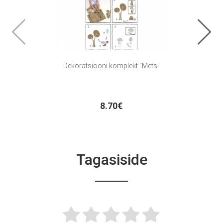
Dekoratsiooni komplekt "Mets"
Laudli
8.70€
Tagasiside