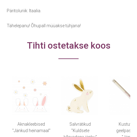
Päritoluriik: Itaalia.
Tähelepanu! Õhupall müüakse tühjana!
Tihti ostetakse koos
Aknakleebised
Salvrätikud
Kustutat
"Jänkud heinamaal"
"Kuldsete
geelpasta