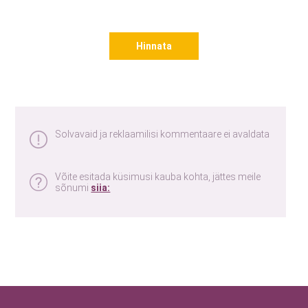
Hinnata
Solvavaid ja reklaamilisi kommentaare ei avaldata
Võite esitada küsimusi kauba kohta, jättes meile
sõnumi
siia: