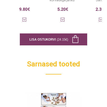
kõrvadega jänku"
"Jänku"
(20 tk.)
9.80€
5.20€
2.35€
LISA OSTUKORVI
(24.15€)
Sarnased tooted