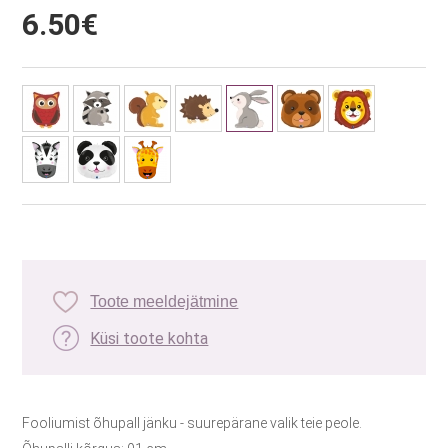
6.50€
Toote meeldejätmine
Küsi toote kohta
Fooliumist õhupall jänku - suurepärane valik teie peole.