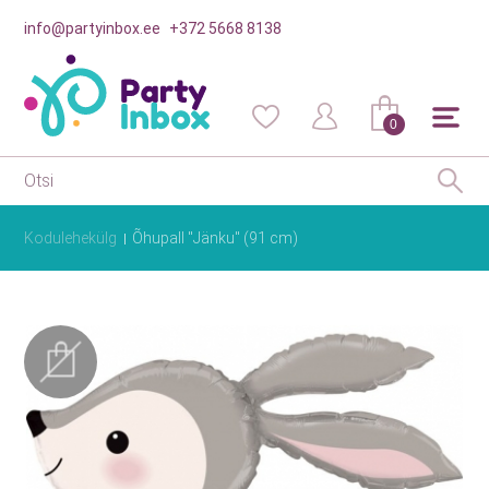
info@partyinbox.ee
+372 5668 8138
0
Kodulehekülg
Õhupall "Jänku" (91 cm)