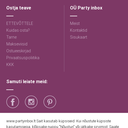
Ostja teave
OÜ Party inbox
ETTEVÕTTELE
Meist
Kuidas osta?
Kontaktid
Tarne
Sisukaart
Makseviisid
Ostueeskirjad
Privaatsuspoliitika
KKK
Samuti leiate meid:
Saage esimestena uudiseid
www.partyinbox.lt Sait kasutab küpsiseid. Kui nõustute küpsiste
kasutamisega, klõpsake nuppu "Nõustun" või jätkake sirvimist. Saate