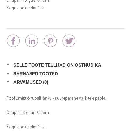
Õhupalli kõrgus: 91 cm.
Kogus pakendis: 1 tk.
SELLE TOOTE TELLIJAD ON OSTNUD KA
SARNASED TOOTED
ARVAMUSED (0)
Fooliumist õhupall jänku - suurepärane valik teie peole.
Õhupalli kõrgus: 91 cm.
Kogus pakendis: 1 tk.