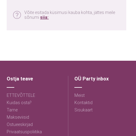
Võite esitada küsimusi kauba kohta, jättes meile
sõnumi
siia:
Ostja teave
OÜ Party inbox
ETTEVÕTTELE
Meist
Kuidas osta?
Kontaktid
Tarne
Sisukaart
Makseviisid
Ostueeskirjad
Privaatsuspoliitika