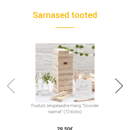
Sarnased tooted
Puidust Jengalaadne mäng "Soovide
Puid
raamat" (72 klotsi)
29.50€