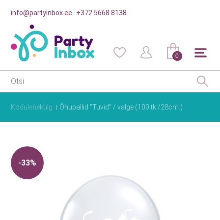
info@partyinbox.ee
+372 5668 8138
0
Kodulehekülg
Õhupallid "Tuvid" / valge (100 tk./28cm.)
-33%