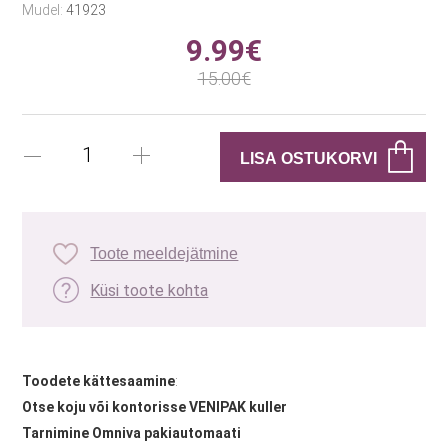
Mudel:
41923
9.99€
15.00€
Toote meeldejätmine
Küsi toote kohta
Toodete kättesaamine
:
Otse koju või kontorisse VENIPAK kuller
Tarnimine Omniva pakiautomaati