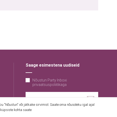
Saage esimestena uudiseid
Nõustun Party Inboxi
privaatsuspoliitikaga
 "Nõustun" või jätkake sirvimist. Saate oma nõusoleku igal ajal
 küpsiste kohta saate