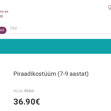
ox.ee
38
ed
Piraadikostüüm (7-9 aastat)
Mudel:
88466
36.90€