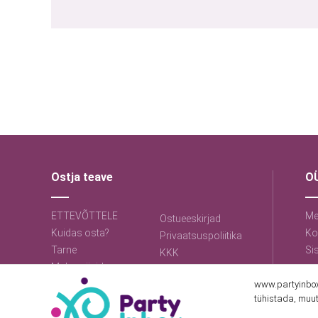
Ostja teave
OÜ
ETTEVÕTTELE
Me
Ostueeskirjad
Kuidas osta?
Ko
Privaatsuspoliitika
Tarne
Si
KKK
Makseviisid
www.partyinbox.
tühistada, muut