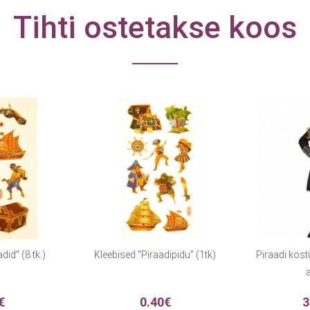
Tihti ostetakse koos
did" (8 tk.)
Kleebised "Piraadipidu" (1tk)
Piraadi kost
a
€
0.40€
3