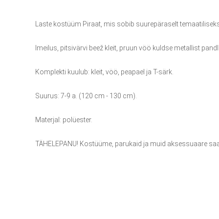
Laste kostüüm Piraat, mis sobib suurepäraselt temaatiliseks
Imeilus, pitsivärvi beež kleit, pruun vöö kuldse metallist pa
Komplekti kuulub: kleit, vöö, peapael ja T-särk.
Suurus: 7-9 a. (120 cm - 130 cm).
Materjal: polüester.
TÄHELEPANU! Kostüüme, parukaid ja muid aksessuaare saab 