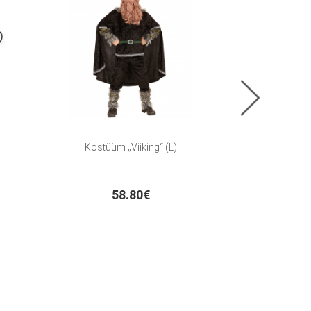
Kostüüm „Viiking“ (L)
Kostüüm „
58.80€
6