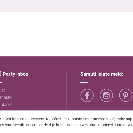
 Party inbox
Samuti leiate meid:
ist
ntaktid
sukaart
lt Sait kasutab küpsiseid. Kui nõustute küpsiste kasutamisega, klõpsake nuppu
es oma veebibrauseri seadeid ja kustutades salvestatud küpsised. Lisateavet