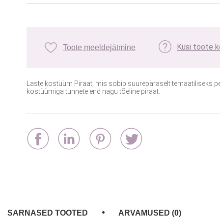
Küsi toote 
Toote meeldejätmine
Laste kostüüm Piraat, mis sobib suurepäraselt temaatiliseks pe
kostüümiga tunnete end nagu tõeline piraat.
SARNASED TOOTED
ARVAMUSED (0)