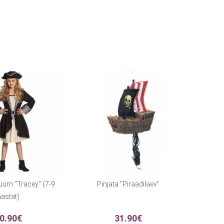
üüm "Tracey" (7-9
Pinjata "Piraadilaev"
astat)
0.90€
31.90€