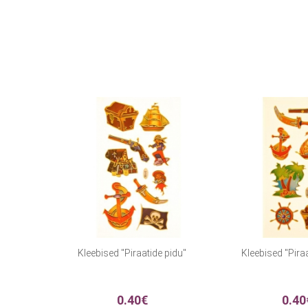
Kleebised "Piraatide pidu"
Kleebised "Piraa
0.40€
0.40