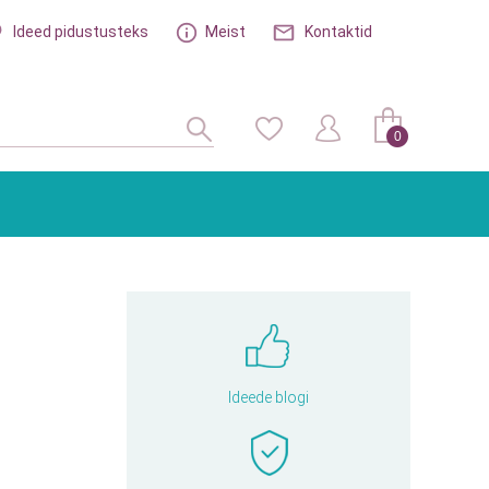
Ideed pidustusteks
Meist
Kontaktid
0
Ideede blogi