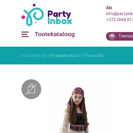
Abi
info@partyinb
+372 5668 81
Tootekataloog
Teenus
Kodulehekülg
Piraadikostüüm (7-9 aastat)