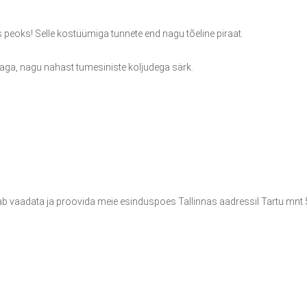
 peoks! Selle kostüümiga tunnete end nagu tõeline piraat.
ndlaga, nagu nahast tumesiniste koljudega särk.
vaadata ja proovida meie esinduspoes Tallinnas aadressil Tartu mnt 