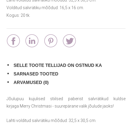
Lahti volditud salvrätiku mõõdud: 32,5 x 30,5 cm.
Volditud salvrätiku mõõdud: 16,5 x 16 cm.
Kogus: 20 tk.
SELLE TOOTE TELLIJAD ON OSTNUD KA
SARNASED TOOTED
ARVAMUSED (0)
Jõulupuu kujulised stiilsed paberist salvrätikud kuldse
kirjaga Merry Christmasi - suurepärane valik jõulude jaoks!
Lahti volditud salvrätiku mõõdud: 32,5 x 30,5 cm.