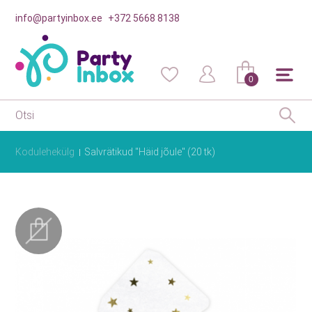
info@partyinbox.ee
+372 5668 8138
0
Kodulehekülg
Salvrätikud "Häid jõule" (20 tk)