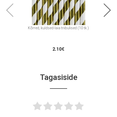
Kõrred, kuldsed-laia triibulised (10 tk.)
Laudl
2.10€
Tagasiside