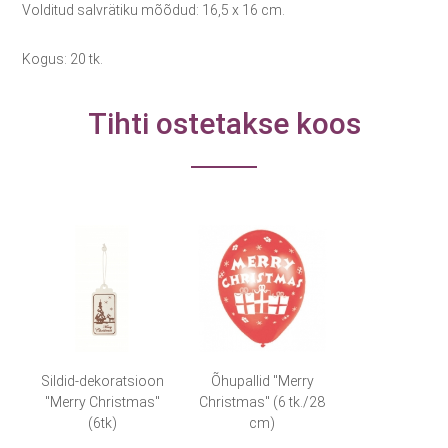
Volditud salvrätiku mõõdud: 16,5 x 16 cm.
Kogus: 20 tk.
Tihti ostetakse koos
Sildid-dekoratsioon
Õhupallid "Merry
"Merry Christmas"
Christmas" (6 tk./28
(6tk)
cm)