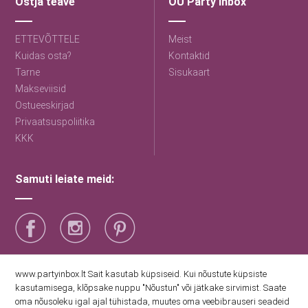
Ostja teave
OÜ Party inbox
ETTEVÕTTELE
Meist
Kuidas osta?
Kontaktid
Tarne
Sisukaart
Makseviisid
Ostueeskirjad
Privaatsuspoliitika
KKK
Samuti leiate meid:
Saage esimestena uudiseid
www.partyinbox.lt Sait kasutab küpsiseid. Kui nõustute küpsiste
kasutamisega, klõpsake nuppu "Nõustun" või jätkake sirvimist. Saate
oma nõusoleku igal ajal tühistada, muutes oma veebibrauseri seadeid