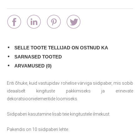
SELLE TOOTE TELLIJAD ON OSTNUD KA
SARNASED TOOTED
ARVAMUSED (0)
Eriti õhuke, kuid vastupidav rohelise värviga siidipaber, mis sobib
ideaalselt kingituste pakkimiseks ja erinevate
dekoratsioonielementide loomiseks.
Siidipaberi kasutamine lisab teie kingitustele ilmekust.
Pakendis on 10 siidipaberi lehte.