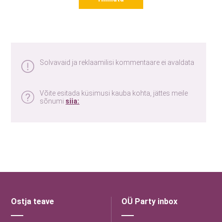
Solvavaid ja reklaamilisi kommentaare ei avaldata
Võite esitada küsimusi kauba kohta, jättes meile
sõnumi
siia:
Ostja teave
OÜ Party inbox