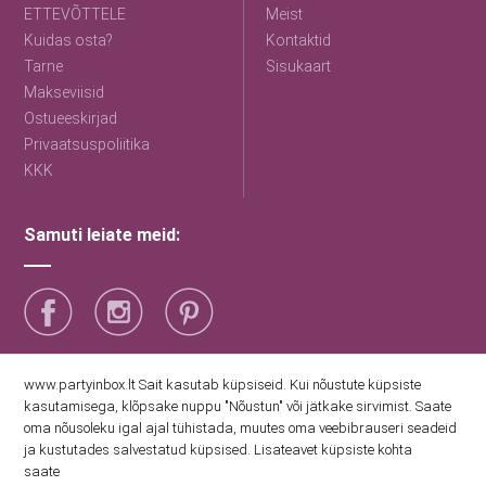
ETTEVÕTTELE
Meist
Kuidas osta?
Kontaktid
Tarne
Sisukaart
Makseviisid
Ostueeskirjad
Privaatsuspoliitika
KKK
Samuti leiate meid:
Saage esimestena uudiseid
www.partyinbox.lt Sait kasutab küpsiseid. Kui nõustute küpsiste
kasutamisega, klõpsake nuppu "Nõustun" või jätkake sirvimist. Saate
oma nõusoleku igal ajal tühistada, muutes oma veebibrauseri seadeid
Nõustun Party Inboxi privaatsuspoliitikaga
ja kustutades salvestatud küpsised. Lisateavet küpsiste kohta
saate