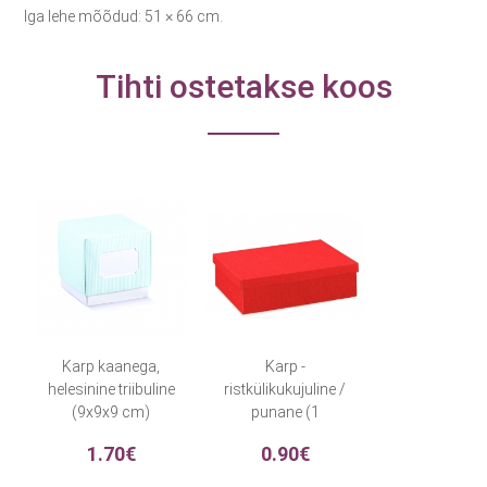
Iga lehe mõõdud: 51 × 66 cm.
Tihti ostetakse koos
Karp kaanega,
Karp -
helesinine triibuline
ristkülikukujuline /
(9x9x9 cm)
punane (1
tk./70x40x30 mm.)
1.70€
0.90€