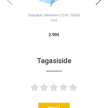
Siidipaber, helesinine (10 tk / 50x66
Siidi
cm)
2.90€
Tagasiside
Hinnata