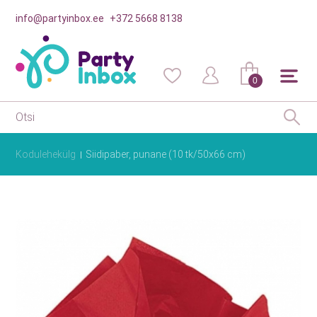
info@partyinbox.ee
+372 5668 8138
0
Kodulehekülg
Siidipaber, punane (10 tk/50x66 cm)