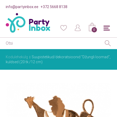
info@partyinbox.ee
+372 5668 8138
0
Kodulehekülg
Suupistetikud/dekoratsioonid "Džungli loomad",
kuldsed (20 tk./12 cm)