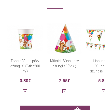
Topsid "Sünnipäev
Mütsid "Sünnipäev
Lippude va
džunglis" (8 tk./200
džunglis" (6 tk.)
"Sünnipä
ml)
džunglis" (9 
3.30€
2.55€
5.80€