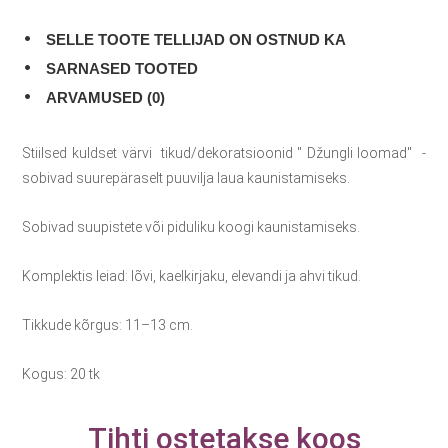
SELLE TOOTE TELLIJAD ON OSTNUD KA
SARNASED TOOTED
ARVAMUSED (0)
Stiilsed kuldset värvi tikud/dekoratsioonid " Džungli loomad" -
sobivad suurepäraselt puuvilja laua kaunistamiseks.
Sobivad suupistete või piduliku koogi kaunistamiseks.
Komplektis leiad: lõvi, kaelkirjaku, elevandi ja ahvi tikud.
Tikkude kõrgus: 11–13 cm.
Kogus: 20 tk
Tihti ostetakse koos