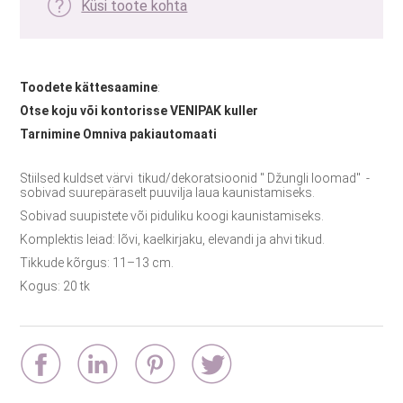
Küsi toote kohta
Toodete kättesaamine
:
Otse koju või kontorisse VENIPAK kuller
Tarnimine Omniva pakiautomaati
Stiilsed kuldset värvi tikud/dekoratsioonid " Džungli loomad" -
sobivad suurepäraselt puuvilja laua kaunistamiseks.
Sobivad suupistete või piduliku koogi kaunistamiseks.
Komplektis leiad: lõvi, kaelkirjaku, elevandi ja ahvi tikud.
Tikkude kõrgus: 11–13 cm.
Kogus: 20 tk