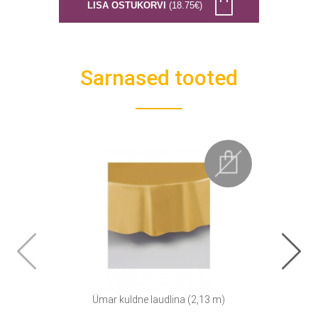
LISA OSTUKORVI
(18.75€)
Sarnased tooted
Ümar kuldne laudlina (2,13 m)
Fool