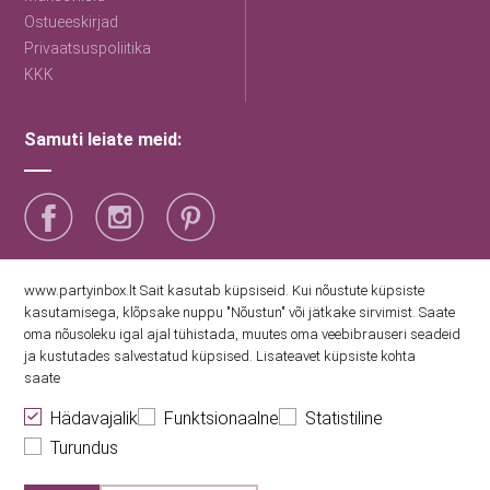
Ostueeskirjad
Privaatsuspoliitika
KKK
Samuti leiate meid:
Saage esimestena uudiseid
www.partyinbox.lt Sait kasutab küpsiseid. Kui nõustute küpsiste
kasutamisega, klõpsake nuppu "Nõustun" või jätkake sirvimist. Saate
oma nõusoleku igal ajal tühistada, muutes oma veebibrauseri seadeid
Nõustun Party Inboxi privaatsuspoliitikaga
ja kustutades salvestatud küpsised. Lisateavet küpsiste kohta
saate
Hädavajalik
Funktsionaalne
Statistiline
Turundus