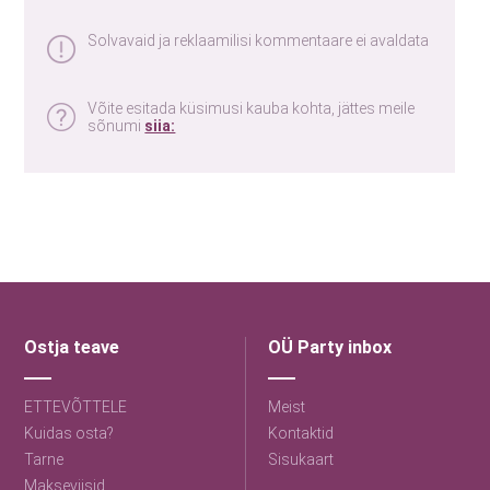
Solvavaid ja reklaamilisi kommentaare ei avaldata
Võite esitada küsimusi kauba kohta, jättes meile
sõnumi
siia:
Ostja teave
OÜ Party inbox
ETTEVÕTTELE
Meist
Kuidas osta?
Kontaktid
Tarne
Sisukaart
Makseviisid