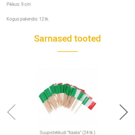
Pikkus: 9 cm
Kogus pakendis: 12 tk.
Sarnased tooted
Suupistetikudi "Itaalia" (24 tk.)
Tiku