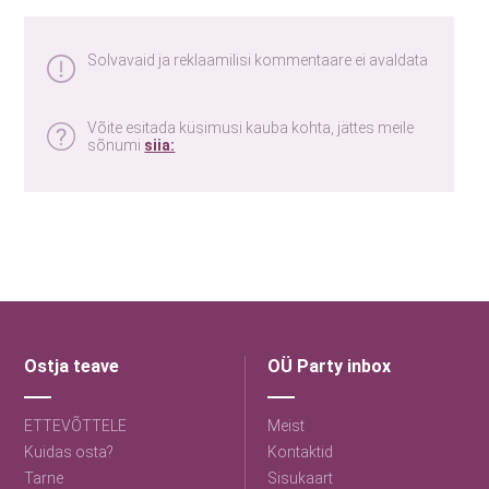
Solvavaid ja reklaamilisi kommentaare ei avaldata
Võite esitada küsimusi kauba kohta, jättes meile
sõnumi
siia:
Ostja teave
OÜ Party inbox
ETTEVÕTTELE
Meist
Kuidas osta?
Kontaktid
Tarne
Sisukaart