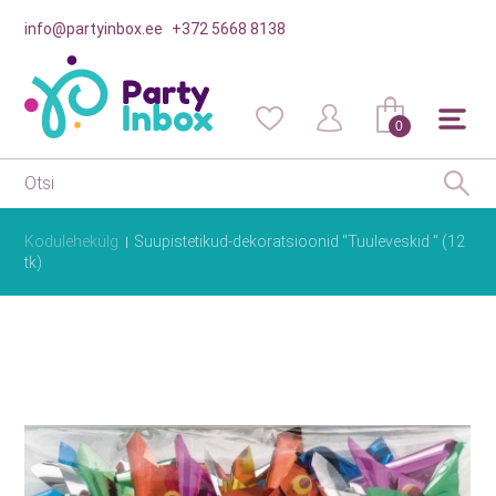
info@partyinbox.ee
+372 5668 8138
0
Kodulehekülg
Suupistetikud-dekoratsioonid "Tuuleveskid " (12
tk)