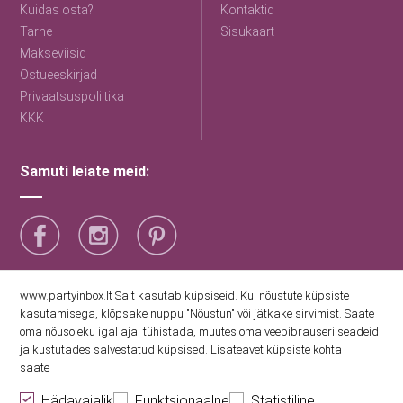
Kuidas osta?
Kontaktid
Tarne
Sisukaart
Makseviisid
Ostueeskirjad
Privaatsuspoliitika
KKK
Samuti leiate meid:
Saage esimestena uudiseid
www.partyinbox.lt Sait kasutab küpsiseid. Kui nõustute küpsiste
kasutamisega, klõpsake nuppu "Nõustun" või jätkake sirvimist. Saate
oma nõusoleku igal ajal tühistada, muutes oma veebibrauseri seadeid
Nõustun Party Inboxi privaatsuspoliitikaga
ja kustutades salvestatud küpsised. Lisateavet küpsiste kohta
saate
Hädavajalik
Funktsionaalne
Statistiline