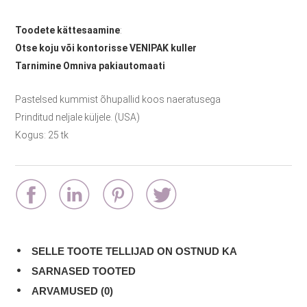
Toodete kättesaamine
:
Otse koju või kontorisse VENIPAK kuller
Tarnimine Omniva pakiautomaati
Pastelsed kummist õhupallid koos naeratusega
Prinditud neljale küljele. (USA)
Kogus: 25 tk
SELLE TOOTE TELLIJAD ON OSTNUD KA
SARNASED TOOTED
ARVAMUSED (0)