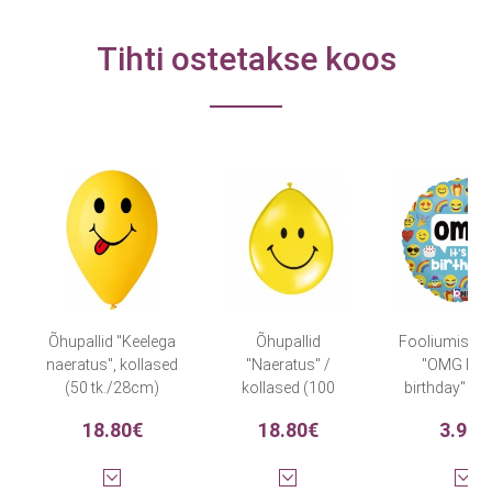
Tihti ostetakse koos
Õhupallid "Keelega
Õhupallid
Fooliumist õ
naeratus", kollased
"Naeratus" /
"OMG Emo
(50 tk./28cm)
kollased (100
birthday" (4
tk./28cm)
18.80€
18.80€
3.90€