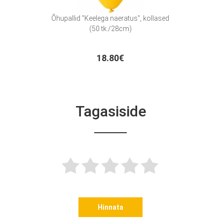
Õhupallid "Keelega naeratus", kollased
Õhupa
(50 tk./28cm)
18.80€
Tagasiside
Hinnata