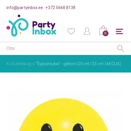
info@partyinbox.ee
+372 5668 8138
0
Kodulehekülg
"Šypseniukai" - geltoni (25 vnt./23 cm./AKCIJA)