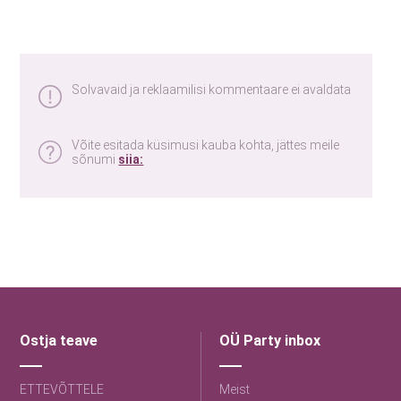
Solvavaid ja reklaamilisi kommentaare ei avaldata
Võite esitada küsimusi kauba kohta, jättes meile
sõnumi
siia:
Ostja teave
OÜ Party inbox
ETTEVÕTTELE
Meist