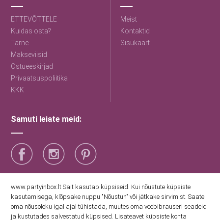
ETTEVÕTTELE
Meist
Kuidas osta?
Kontaktid
Tarne
Sisukaart
Makseviisid
Ostueeskirjad
Privaatsuspoliitika
KKK
Samuti leiate meid:
Saage esimestena uudiseid
www.partyinbox.lt Sait kasutab küpsiseid. Kui nõustute küpsiste
kasutamisega, klõpsake nuppu "Nõustun" või jätkake sirvimist. Saate
oma nõusoleku igal ajal tühistada, muutes oma veebibrauseri seadeid
Nõustun Party Inboxi privaatsuspoliitikaga
ja kustutades salvestatud küpsised. Lisateavet küpsiste kohta