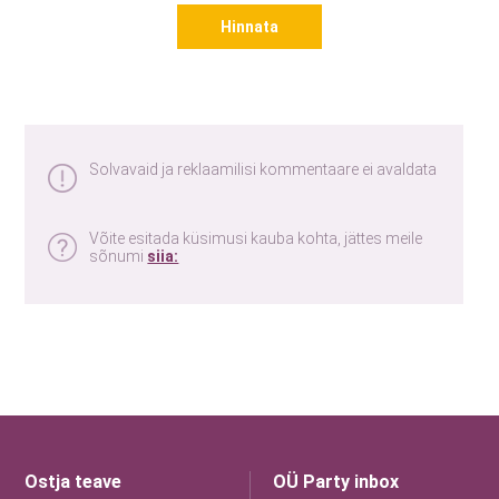
Hinnata
Solvavaid ja reklaamilisi kommentaare ei avaldata
Võite esitada küsimusi kauba kohta, jättes meile
sõnumi
siia:
Ostja teave
OÜ Party inbox