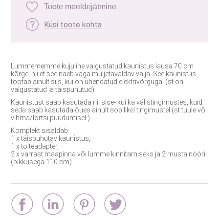
Toote meeldejätmine
Küsi toote kohta
Lummememme kujuline valgustatud kaunistus lausa 70 cm
kõrge, nii et see näeb väga muljetavaldav välja. See kaunistus
töötab ainult siis, kui on ühendatud elektrivõrguga. (st on
valgustatud ja täispuhutud)
Kaunistust saab kasutada nii sise- kui ka välistingimustes, kuid
seda saab kasutada õues ainult sobilikel tingimustel (st tuule või
vihma/lörtsi puudumisel.)
Komplekt sisaldab:
1 x täispuhutav kaunistus,
1 x toiteadapter,
2 x varrast maapinna või lumme kinnitamiseks ja 2 musta nööri
(pikkusega 110 cm).