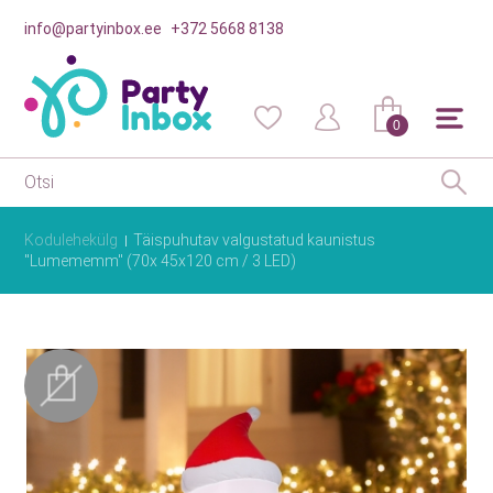
info@partyinbox.ee
+372 5668 8138
0
Kodulehekülg
Täispuhutav valgustatud kaunistus
"Lumememm" (70x 45x120 cm / 3 LED)