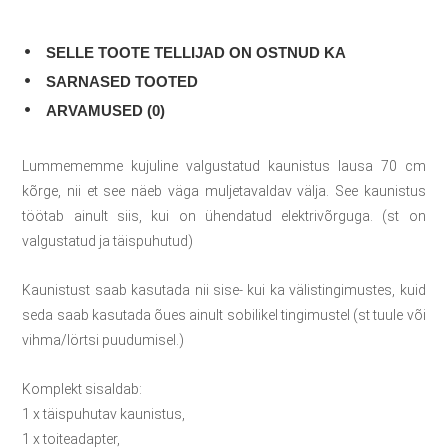
SELLE TOOTE TELLIJAD ON OSTNUD KA
SARNASED TOOTED
ARVAMUSED (0)
Lummememme kujuline valgustatud kaunistus lausa 70 cm
kõrge, nii et see näeb väga muljetavaldav välja. See kaunistus
töötab ainult siis, kui on ühendatud elektrivõrguga. (st on
valgustatud ja täispuhutud)
Kaunistust saab kasutada nii sise- kui ka välistingimustes, kuid
seda saab kasutada õues ainult sobilikel tingimustel (st tuule või
vihma/lörtsi puudumisel.)
Komplekt sisaldab:
1 x täispuhutav kaunistus,
1 x toiteadapter,