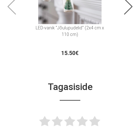
LED-vanik "Jõulupudelid" (2x4 cm x
Kauni
110 cm)
15.50€
Tagasiside