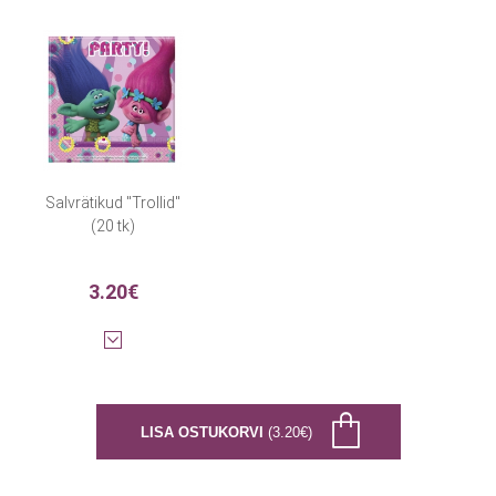
Salvrätikud "Trollid"
(20 tk)
3.20€
LISA OSTUKORVI
(3.20€)