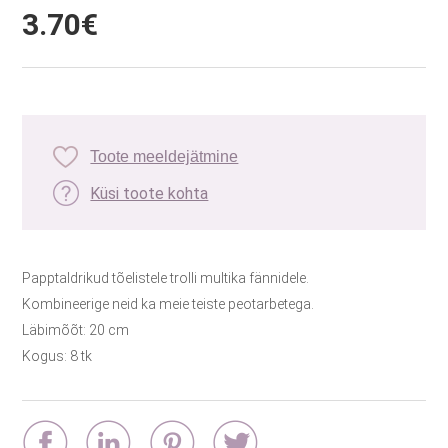
3.70€
Toote meeldejätmine
Küsi toote kohta
Papptaldrikud tõelistele trolli multika fännidele.
Kombineerige neid ka meie teiste peotarbetega.
Läbimõõt: 20 cm
Kogus: 8 tk