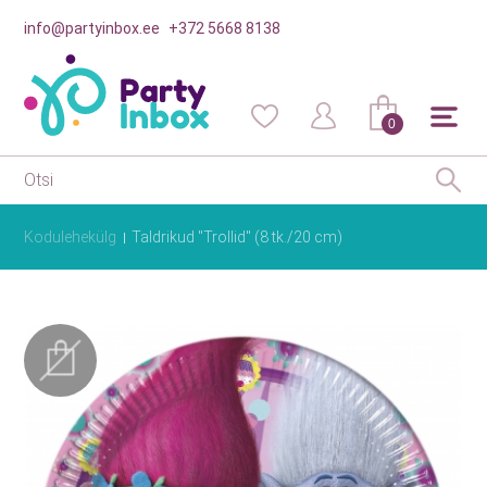
info@partyinbox.ee
+372 5668 8138
0
Kodulehekülg
Taldrikud "Trollid" (8 tk./20 cm)