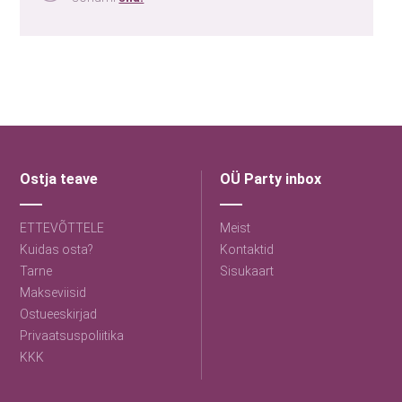
Ostja teave
OÜ Party inbox
ETTEVÕTTELE
Meist
Kuidas osta?
Kontaktid
Tarne
Sisukaart
Makseviisid
Ostueeskirjad
Privaatsuspoliitika
KKK