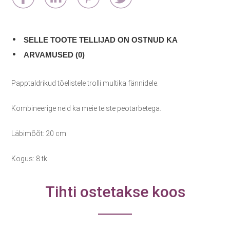
SELLE TOOTE TELLIJAD ON OSTNUD KA
ARVAMUSED (0)
Papptaldrikud tõelistele trolli multika fännidele.
Kombineerige neid ka meie teiste peotarbetega.
Läbimõõt: 20 cm
Kogus: 8 tk
Tihti ostetakse koos