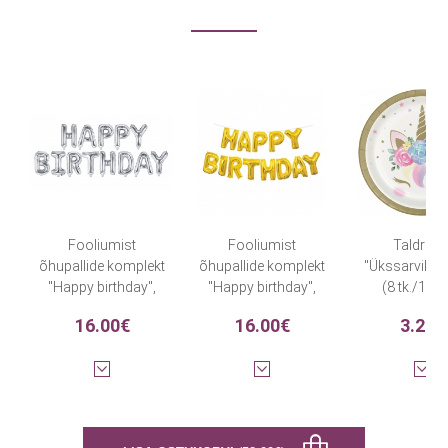
Fooliumist
Fooliumist
Taldriku
õhupallide komplekt
õhupallide komplekt
"Ükssarviku 
"Happy birthday",
"Happy birthday",
(8 tk./17 
hõbedane (35 cm)
kuldne (35 cm)
16.00€
16.00€
3.20€