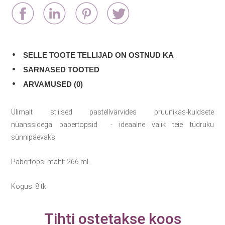
SELLE TOOTE TELLIJAD ON OSTNUD KA
SARNASED TOOTED
ARVAMUSED (0)
Ülimalt stiilsed pastellvärvides pruunikas-kuldsete
nüanssidega pabertopsid - ideaalne valik teie tüdruku
sünnipäevaks!
Pabertopsi maht: 266 ml.
Kogus: 8 tk.
Tihti ostetakse koos