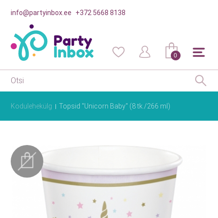
info@partyinbox.ee
+372 5668 8138
0
Kodulehekülg
Topsid "Unicorn Baby" (8 tk./266 ml)