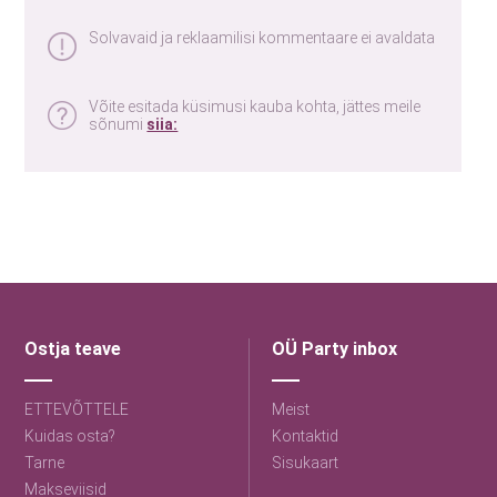
Solvavaid ja reklaamilisi kommentaare ei avaldata
Võite esitada küsimusi kauba kohta, jättes meile
sõnumi
siia:
Ostja teave
OÜ Party inbox
ETTEVÕTTELE
Meist
Kuidas osta?
Kontaktid
Tarne
Sisukaart
Makseviisid