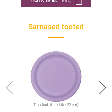
LISA OSTUKORVI
(58.00€)
Sarnased tooted
Taldrikud, lillad (8 tk / 22 cm)
La