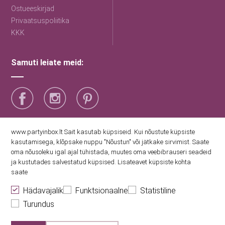
Ostueeskirjad
Privaatsuspoliitika
KKK
Samuti leiate meid:
Saage esimestena uudiseid
www.partyinbox.lt Sait kasutab küpsiseid. Kui nõustute küpsiste
kasutamisega, klõpsake nuppu "Nõustun" või jätkake sirvimist. Saate
oma nõusoleku igal ajal tühistada, muutes oma veebibrauseri seadeid
Nõustun Party Inboxi privaatsuspoliitikaga
ja kustutades salvestatud küpsised. Lisateavet küpsiste kohta
saate
Hädavajalik
Funktsionaalne
Statistiline
Turundus