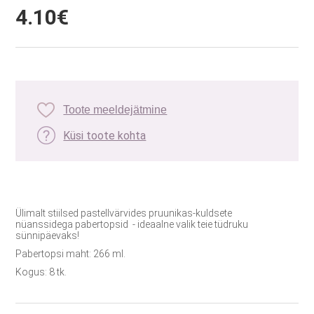
4.10€
Toote meeldejätmine
Küsi toote kohta
Ülimalt stiilsed pastellvärvides pruunikas-kuldsete
nüanssidega pabertopsid - ideaalne valik teie tüdruku
sünnipäevaks!
Pabertopsi maht: 266 ml.
Kogus: 8 tk.