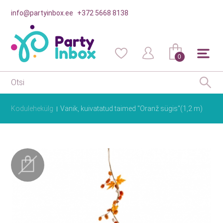
info@partyinbox.ee
+372 5668 8138
0
Kodulehekülg
Vanik, kuivatatud taimed "Oranž sügis"(1,2 m)