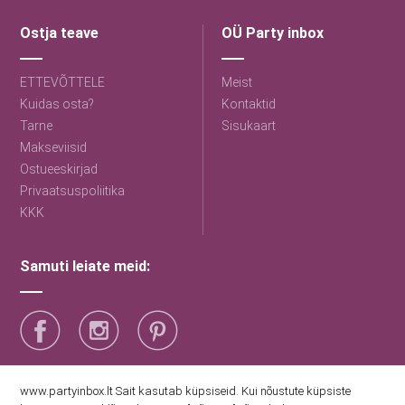
Ostja teave
OÜ Party inbox
ETTEVÕTTELE
Meist
Kuidas osta?
Kontaktid
Tarne
Sisukaart
Makseviisid
Ostueeskirjad
Privaatsuspoliitika
KKK
Samuti leiate meid:
Saage esimestena uudiseid
www.partyinbox.lt Sait kasutab küpsiseid. Kui nõustute küpsiste