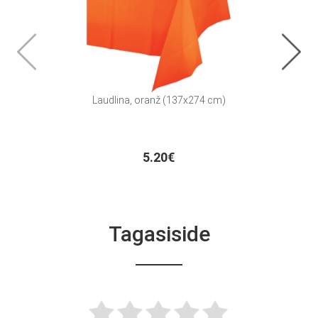
Laudlina, oranž (137x274 cm)
To
5.20€
Tagasiside