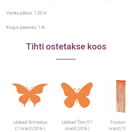
Vaniku pikkus: 1,20 m.
Kogus pakendis: 1 tk
Tihti ostetakse koos
Liblikad "Armastus
Liblikad "Õnn S"/
Fooliumkar
L"/ oranž (20 tk.)
oranž (20 tk.)
oranž (100 