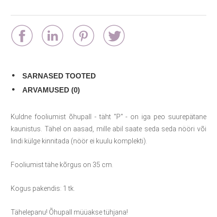
SARNASED TOOTED
ARVAMUSED (0)
Kuldne fooliumist õhupall - täht "P" - on iga peo suurepätane
kaunistus. Tähel on aasad, mille abil saate seda seda nööri või
lindi külge kinnitada (nöör ei kuulu komplekti).
Fooliumist tähe kõrgus on 35 cm.
Kogus pakendis: 1 tk.
Tähelepanu! Õhupall müüakse tühjana!