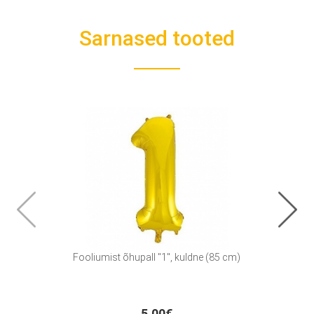
Sarnased tooted
Fooliumist õhupall "1", kuldne (85 cm)
Fooliu
5.00€