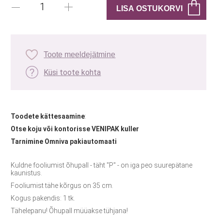
Toote meeldejätmine
Küsi toote kohta
Toodete kättesaamine
:
Otse koju või kontorisse VENIPAK kuller
Tarnimine Omniva pakiautomaati
Kuldne fooliumist õhupall - täht "P" - on iga peo suurepätane
kaunistus.
Fooliumist tähe kõrgus on 35 cm.
Kogus pakendis: 1 tk.
Tähelepanu! Õhupall müüakse tühjana!