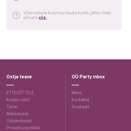
Võite esitada küsimusi kauba kohta, jättes meile
sõnumi
siia:
Ostja teave
OÜ Party inbox
ETTEVÕTTELE
Meist
Kuidas osta?
Kontaktid
Tarne
Sisukaart
Makseviisid
Ostueeskirjad
Privaatsuspoliitika