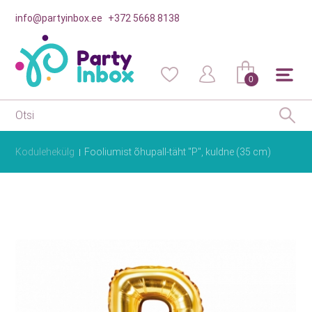
info@partyinbox.ee
+372 5668 8138
0
Kodulehekülg
Fooliumist õhupall-täht "P", kuldne (35 cm)