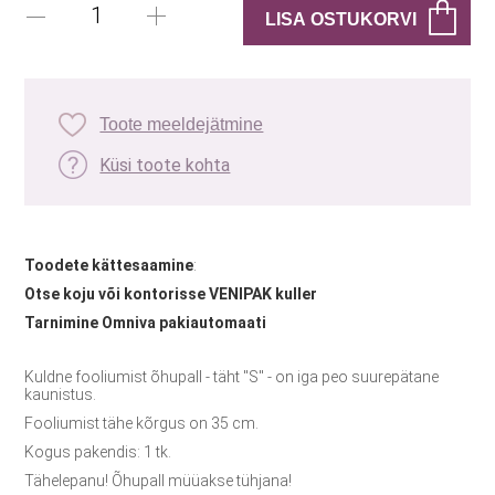
Toote meeldejätmine
Küsi toote kohta
Toodete kättesaamine
:
Otse koju või kontorisse VENIPAK kuller
Tarnimine Omniva pakiautomaati
Kuldne fooliumist õhupall - täht "S" - on iga peo suurepätane
kaunistus.
Fooliumist tähe kõrgus on 35 cm.
Kogus pakendis: 1 tk.
Tähelepanu! Õhupall müüakse tühjana!