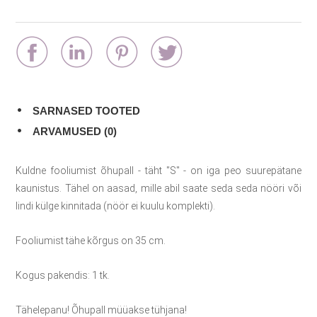
SARNASED TOOTED
ARVAMUSED (0)
Kuldne fooliumist õhupall - täht "S" - on iga peo suurepätane
kaunistus. Tähel on aasad, mille abil saate seda seda nööri või
lindi külge kinnitada (nöör ei kuulu komplekti).
Fooliumist tähe kõrgus on 35 cm.
Kogus pakendis: 1 tk.
Tähelepanu! Õhupall müüakse tühjana!