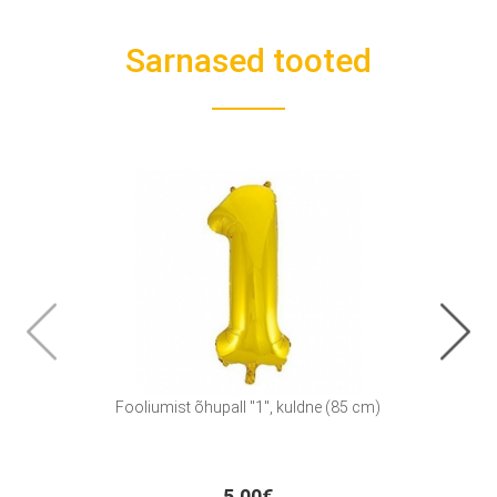
Sarnased tooted
Fooliumist õhupall "1", kuldne (85 cm)
Fooliu
5.00€