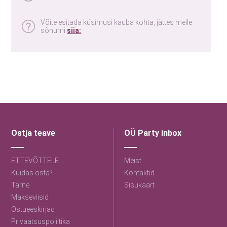
Võite esitada küsimusi kauba kohta, jättes meile
sõnumi
siia:
Ostja teave
OÜ Party inbox
ETTEVÕTTELE
Meist
Kuidas osta?
Kontaktid
Tarne
Sisukaart
Makseviisid
Ostueeskirjad
Privaatsuspoliitika