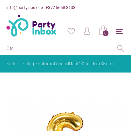
info@partyinbox.ee
+372 5668 8138
0
Kodulehekülg
Fooliumist õhupall-täht "S", kuldne (35 cm)