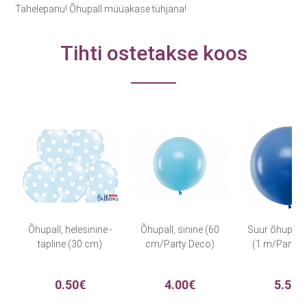
Tähelepanu! Õhupall müüakase tühjana!
Tihti ostetakse koos
Õhupall, helesinine -
Õhupall, sinine (60
Suur õhupall, 
täpline (30 cm)
cm/Party Deco)
(1 m/Party 
0.50€
4.00€
5.50€