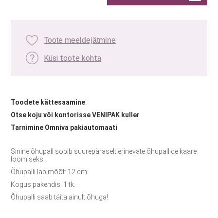
Toote meeldejätmine
Küsi toote kohta
Toodete kättesaamine
:
Otse koju või kontorisse VENIPAK kuller
Tarnimine Omniva pakiautomaati
Sinine õhupall sobib suurepäraselt erinevate õhupallide kaare
loomiseks.
Õhupalli läbimõõt: 12 cm.
Kogus pakendis: 1 tk.
Õhupalli saab täita ainult õhuga!