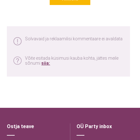
Solvavaid ja reklaamilisi kommentaare ei avaldata
Võite esitada küsimusi kauba kohta, jättes meile
sõnumi
siia:
Ostja teave
OÜ Party inbox