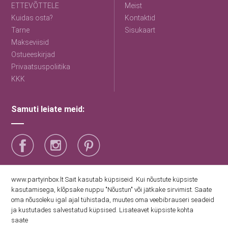
ETTEVÕTTELE
Meist
Kuidas osta?
Kontaktid
Tarne
Sisukaart
Makseviisid
Ostueeskirjad
Privaatsuspoliitika
KKK
Samuti leiate meid:
Saage esimestena uudiseid
www.partyinbox.lt Sait kasutab küpsiseid. Kui nõustute küpsiste
kasutamisega, klõpsake nuppu "Nõustun" või jätkake sirvimist. Saate
oma nõusoleku igal ajal tühistada, muutes oma veebibrauseri seadeid
Nõustun Party Inboxi privaatsuspoliitikaga
ja kustutades salvestatud küpsised. Lisateavet küpsiste kohta
saate