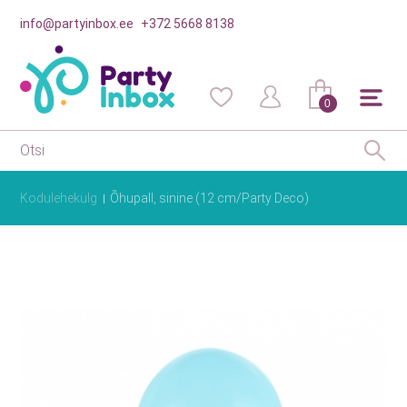
info@partyinbox.ee
+372 5668 8138
0
Kodulehekülg
Õhupall, sinine (12 cm/Party Deco)