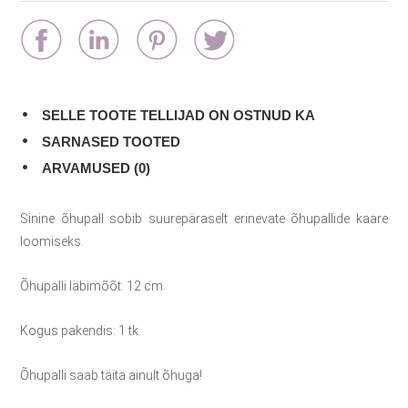
SELLE TOOTE TELLIJAD ON OSTNUD KA
SARNASED TOOTED
ARVAMUSED (0)
Sinine õhupall sobib suurepäraselt erinevate õhupallide kaare
loomiseks.
Õhupalli läbimõõt: 12 cm.
Kogus pakendis: 1 tk.
Õhupalli saab täita ainult õhuga!