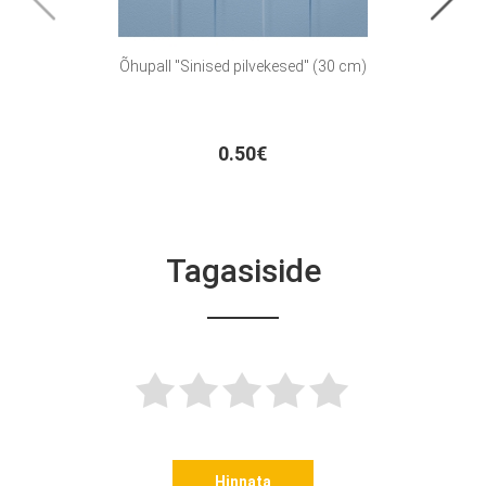
Õhupall "Sinised pilvekesed" (30 cm)
Õhupa
0.50€
Tagasiside
Hinnata