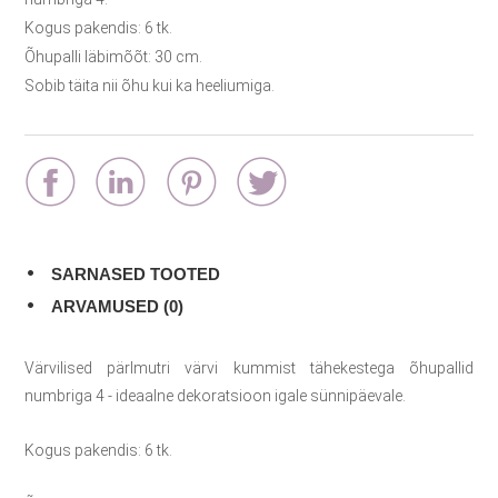
Kogus pakendis: 6 tk.
Õhupalli läbimõõt: 30 cm.
Sobib täita nii õhu kui ka heeliumiga.
SARNASED TOOTED
ARVAMUSED (0)
Värvilised pärlmutri värvi kummist tähekestega õhupallid
numbriga 4 - ideaalne dekoratsioon igale sünnipäevale.
Kogus pakendis: 6 tk.