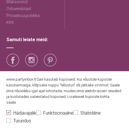
Makseviisid
Ostueeskirjad
Privaatsuspoliitika
KKK
Samuti leiate meid:
Saage esimestena uudiseid
www.partyinbox.lt Sait kasutab küpsiseid. Kui nõustute küpsiste
kasutamisega, klõpsake nuppu "Nõustun" või jätkake sirvimist. Saate
oma nõusoleku igal ajal tühistada, muutes oma veebibrauseri seadeid
Nõustun Party Inboxi privaatsuspoliitikaga
ja kustutades salvestatud küpsised. Lisateavet küpsiste kohta
saate
Hädavajalik
Funktsionaalne
Statistiline
Turundus