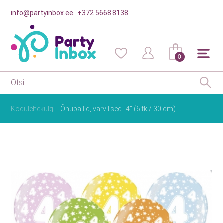
info@partyinbox.ee
+372 5668 8138
0
Kodulehekülg
Õhupallid, värvilised "4" (6 tk / 30 cm)