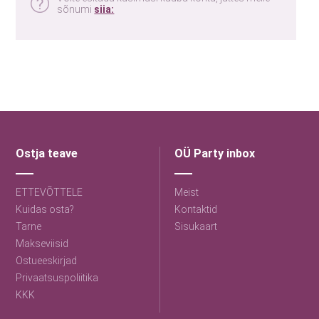
sõnumi
siia:
Ostja teave
OÜ Party inbox
ETTEVÕTTELE
Meist
Kuidas osta?
Kontaktid
Tarne
Sisukaart
Makseviisid
Ostueeskirjad
Privaatsuspoliitika
KKK