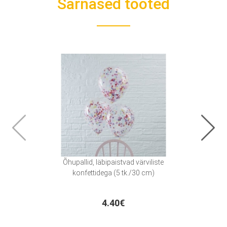
Sarnased tooted
Õhupallid, läbipaistvad värviliste
Fo
konfettidega (5 tk./30 cm)
mit
4.40€