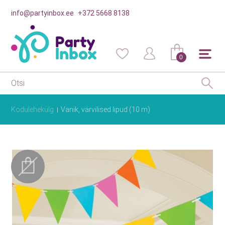
info@partyinbox.ee
+372 5668 8138
0
Kodulehekülg
Vanik, värvilised lipud (10 m)