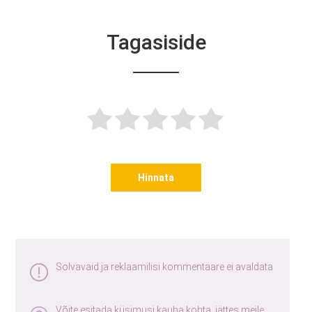
Tagasiside
Hinnata
Solvavaid ja reklaamilisi kommentaare ei avaldata
Võite esitada küsimusi kauba kohta, jättes meile