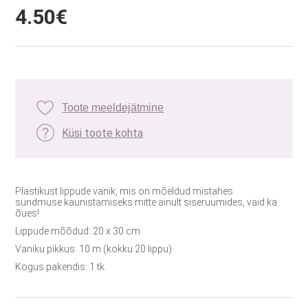
4.50€
Toote meeldejätmine
Küsi toote kohta
Plastikust lippude vanik, mis on mõeldud mistahes
sündmuse kaunistamiseks mitte ainult siseruumides, vaid ka
õues!
Lippude mõõdud: 20 x 30 cm
Vaniku pikkus: 10 m (kokku 20 lippu)
Kogus pakendis: 1 tk.