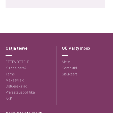
Ostja teave
OÜ Party inbox
ETTEVÕTTELE
Meist
Kuidas osta?
Kontaktid
Tarne
Sisukaart
Makseviisid
Ostueeskirjad
Privaatsuspoliitika
KKK