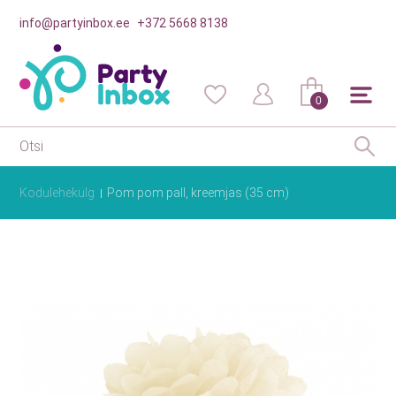
info@partyinbox.ee
+372 5668 8138
0
Kodulehekülg
Pom pom pall, kreemjas (35 cm)