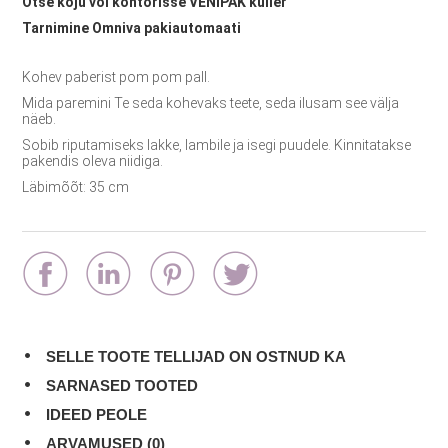
Otse koju või kontorisse VENIPAK kuller
Tarnimine Omniva pakiautomaati
Kohev paberist pom pom pall.
Mida paremini Te seda kohevaks teete, seda ilusam see välja
näeb.
Sobib riputamiseks lakke, lambile ja isegi puudele. Kinnitatakse
pakendis oleva niidiga.
Läbimõõt: 35 cm
SELLE TOOTE TELLIJAD ON OSTNUD KA
SARNASED TOOTED
IDEED PEOLE
ARVAMUSED (0)