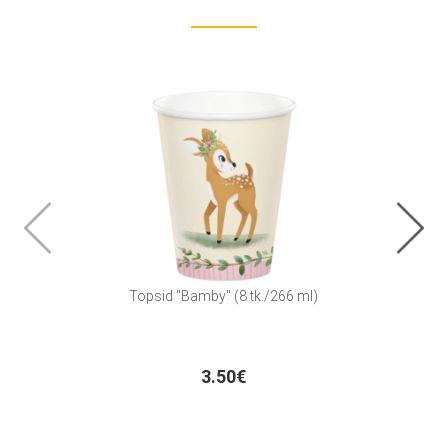
Topsid "Bamby" (8 tk./266 ml)
Linki
3.50€